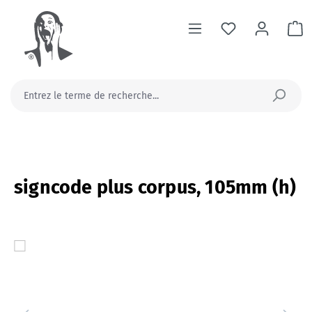
tenu principal
Le
signcode plus corpus, 105mm (h)
Ignorer la galerie d'images