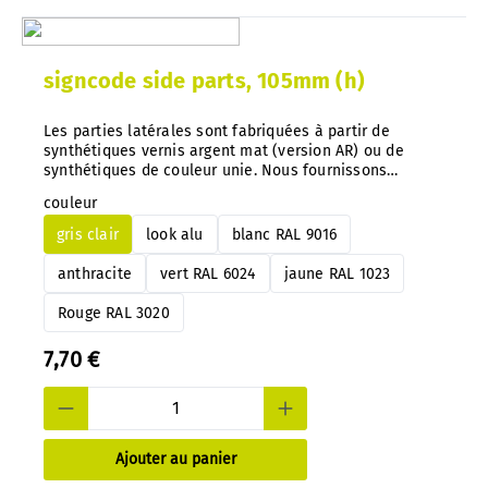
signcode side parts, 105mm (h)
Les parties latérales sont fabriquées à partir de
synthétiques vernis argent mat (version AR) ou de
synthétiques de couleur unie. Nous fournissons
également d'autres couleurs sur demande. Conseil
couleur
important : Avec notre système, vous pouvez à tout
moment échanger les indications de couleur
gris clair
look alu
blanc RAL 9016
directement sur les panneaux montés.
anthracite
vert RAL 6024
jaune RAL 1023
Rouge RAL 3020
7,70 €
Ajouter au panier