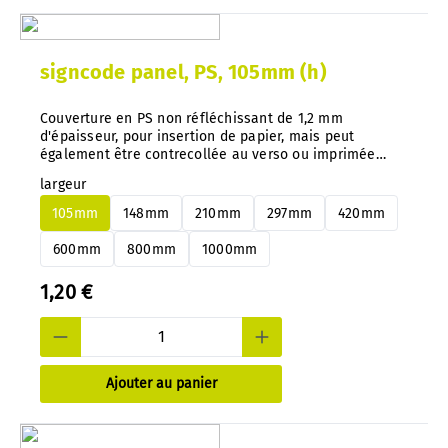
signcode panel, PS, 105mm (h)
Couverture en PS non réfléchissant de 1,2 mm
d'épaisseur, pour insertion de papier, mais peut
également être contrecollée au verso ou imprimée
directement. Conseil important : avec notre système,
largeur
vous pouvez changer à tout moment et très facilement
les panneaux en aluminium ou en PS, sans les
105mm
148mm
210mm
297mm
420mm
démonter.
600mm
800mm
1000mm
1,20 €
Ajouter au panier