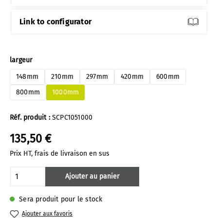
Link to configurator
Sélectionnez
largeur
148mm
210mm
297mm
420mm
600mm
800mm
1000mm
Réf. produit :
SCPC1051000
135,50 €
Prix HT, frais de livraison en sus
Quantité de produit : Entrez la quantité 
Ajouter au panier
Sera produit pour le stock
Ajouter aux favoris