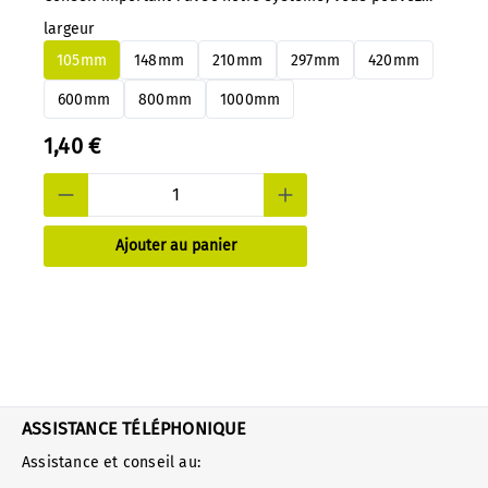
changer de panneaux en aluminium ou en PS à tout
largeur
moment et très facilement, sans démontage.
105mm
148mm
210mm
297mm
420mm
600mm
800mm
1000mm
1,40 €
Ajouter au panier
ASSISTANCE TÉLÉPHONIQUE
Assistance et conseil au: