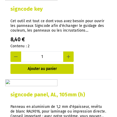
signcode key
Cet outil est tout ce dont vous avez besoin pour ouvrir
les panneaux Signcode afin d'échanger le guidage des
couleurs, les panneaux ou les incrustations
d'impression. Une conception bien pensée empêche
8,40 €
tout accès non autorisé. Outil spécial, moulé sous
pression en nylon.
Contenu :
2
Ajouter au panier
signcode panel, AL, 105mm (h)
Panneau en aluminium de 1,2 mm d'épaisseur, revêtu
de blanc RAL9016, pour laminage ou impression directe.
Conseil important : avec notre système, vous pouvez