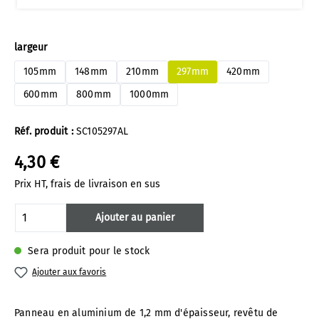
Sélectionnez
largeur
105mm
148mm
210mm
297mm
420mm
600mm
800mm
1000mm
Réf. produit :
SC105297AL
4,30 €
Prix HT, frais de livraison en sus
Quantité de produit : Entrez la quantité 
Ajouter au panier
Sera produit pour le stock
Ajouter aux favoris
Panneau en aluminium de 1,2 mm d'épaisseur, revêtu de