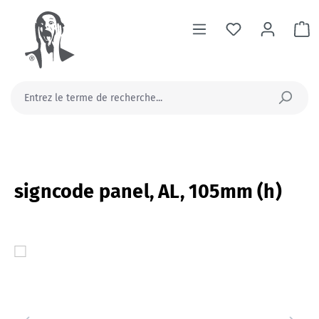
tenu principal
Le
signcode panel, AL, 105mm (h)
Ignorer la galerie d'images