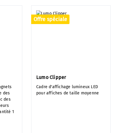
Offre spéciale
Lumo Clipper
agnets
Cadre d'affichage lumineux LED
le des
pour affiches de taille moyenne
c des
ueurs
antité 1