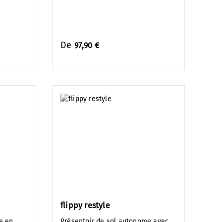
De
97,90 €
flippy restyle
e en
Présentoir de sol autonome avec