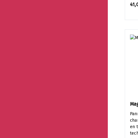
41,
Mag
Pan
cha
en 
tec