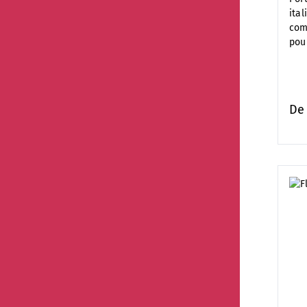
ita
com
pou
D