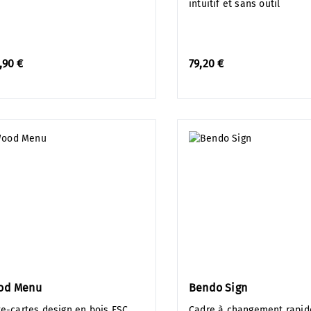
intuitif et sans outil
,90 €
79,20 €
od Menu
Bendo Sign
te-cartes design en bois FSC
Cadre à changement rapid