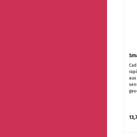
Sma
Cad
rap
aux
sen
gau
13,