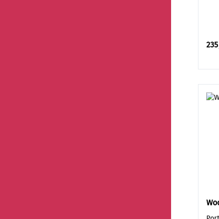
235
Wo
Por