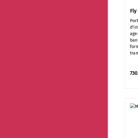
Fly
Por
d'i
age
banq
for
tra
730