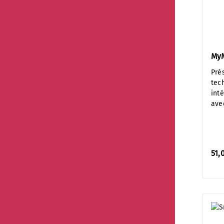
MyM
Pré
tec
int
ave
51,