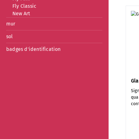
Fly Classic
New Art
mur
sol
badges d'identification
Gla
Sign
qua
con