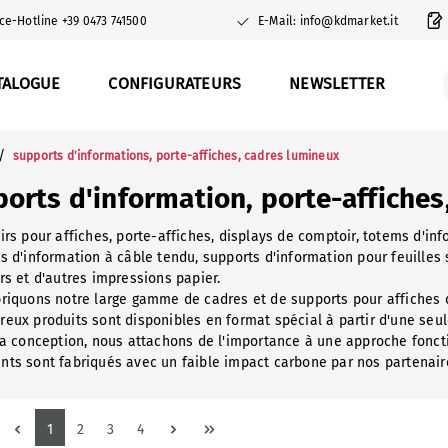
ce-Hotline +39 0473 741500
E-Mail: info@kdmarket.it
TALOGUE
CONFIGURATEURS
NEWSLETTER
/
supports d'informations, porte-affiches, cadres lumineux
orts d'information, porte-affiches
irs pour affiches, porte-affiches, displays de comptoir, totems d'inf
s d'information à câble tendu, supports d'information pour feuilles s
rs et d'autres impressions papier.
riquons notre large gamme de cadres et de supports pour affiches d
eux produits sont disponibles en format spécial à partir d'une seul
la conception, nous attachons de l'importance à une approche fonct
ts sont fabriqués avec un faible impact carbone par nos partenaires
Page
Page
Page
Page
1
2
3
4