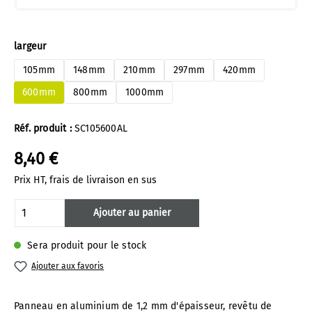
Sélectionnez
largeur
105mm
148mm
210mm
297mm
420mm
600mm
800mm
1000mm
Réf. produit :
SC105600AL
8,40 €
Prix HT, frais de livraison en sus
Quantité de produit : Entrez la quantité 
Ajouter au panier
Sera produit pour le stock
Ajouter aux favoris
Panneau en aluminium de 1,2 mm d'épaisseur, revêtu de