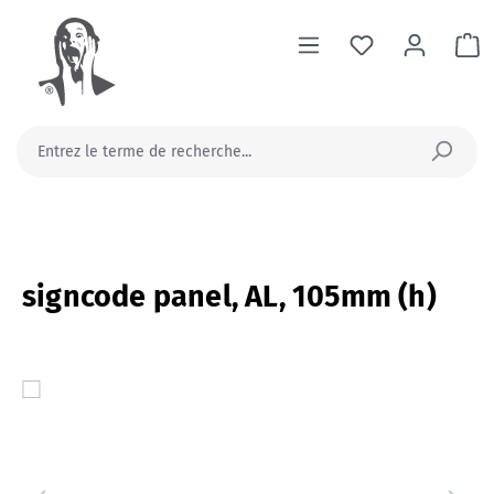
tenu principal
Le
signcode panel, AL, 105mm (h)
Ignorer la galerie d'images