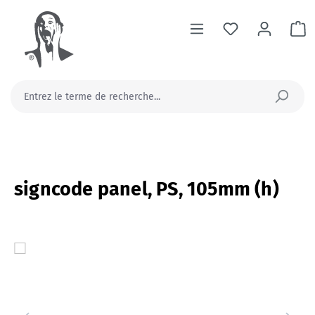
tenu principal
Le
signcode panel, PS, 105mm (h)
Ignorer la galerie d'images