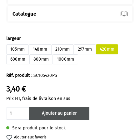
Catalogue
Sélectionnez
largeur
105mm
148mm
210mm
297mm
420mm
600mm
800mm
1000mm
Réf. produit :
SC105420PS
3,40 €
Prix HT, frais de livraison en sus
Quantité de produit : Entrez la quantité 
Ajouter au panier
Sera produit pour le stock
Ajouter aux favoris