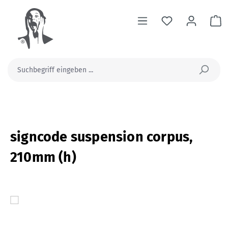
alt springen
Wa
signcode suspension corpus,
210mm (h)
Bildergalerie überspringen