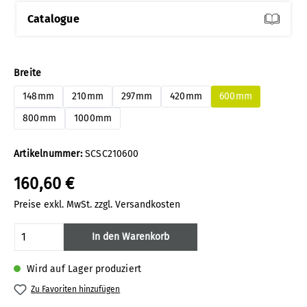
Catalogue
auswählen
Breite
148mm
210mm
297mm
420mm
600mm
800mm
1000mm
Artikelnummer:
SCSC210600
160,60 €
Preise exkl. MwSt. zzgl. Versandkosten
Produkt Anzahl: Gib den gewünschten Wert
In den Warenkorb
Wird auf Lager produziert
Zu Favoriten hinzufügen