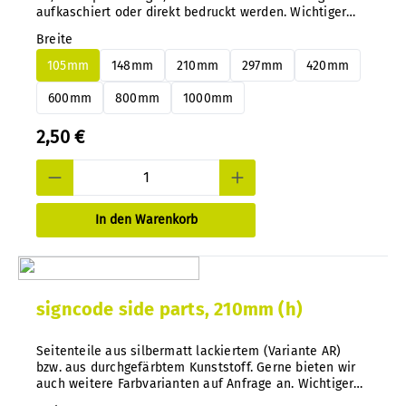
aufkaschiert oder direkt bedruckt werden. Wichtiger
Tip: Bei unserem System können Sie ohne Demontage
Breite
Alu- oder PS Paneele jederzeit und nachträglich ganz
einfach wechseln.
105mm
148mm
210mm
297mm
420mm
600mm
800mm
1000mm
2,50 €
In den Warenkorb
signcode side parts, 210mm (h)
Seitenteile aus silbermatt lackiertem (Variante AR)
bzw. aus durchgefärbtem Kunststoff. Gerne bieten wir
auch weitere Farbvarianten auf Anfrage an. Wichtiger
Tip: Bei unserem System können Sie ohne Demontage