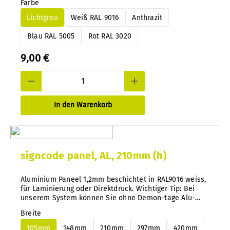
Farbe
die Farbkennung jederzeit und nachträglich ganz
einfach wechseln.
Lichtgrau
Weiß RAL 9016
Anthrazit
Blau RAL 5005
Rot RAL 3020
9,00 €
In den Warenkorb
signcode panel, AL, 210mm (h)
Aluminium Paneel 1,2mm beschichtet in RAL9016 weiss,
für Laminierung oder Direktdruck. Wichtiger Tip: Bei
unserem System können Sie ohne Demon-tage Alu-
oder PS Paneele jederzeit und nachträglich ganz
Breite
einfach wechseln.
105mm
148mm
210mm
297mm
420mm