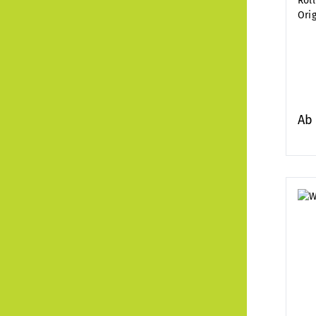
Rol
Ori
A