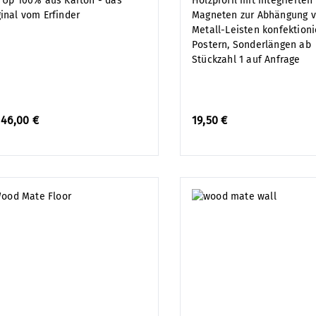
l Up 100% aus Karton - das
Holzprofil mit integrierten
ginal vom Erfinder
Magneten zur Abhängung v
Metall-Leisten konfektioni
Postern, Sonderlängen ab
Stückzahl 1 auf Anfrage
b
46,00 €
19,50 €