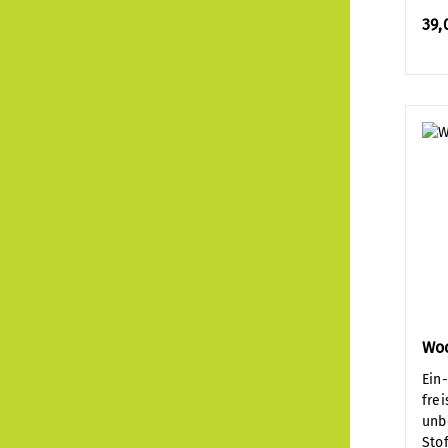
39,
Wo
Ein
fre
unb
Sto