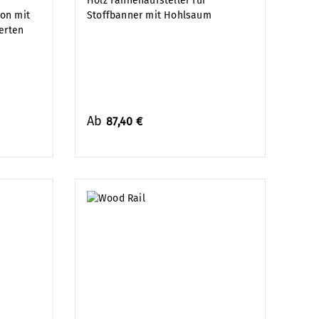
Holz Fahnenaufsteller für
on mit
Stoffbanner mit Hohlsaum
erten
Ab
87,40 €