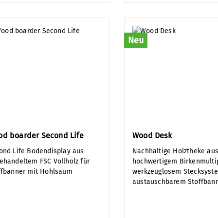
Neu
d boarder Second Life
Wood Desk
ond Life Bodendisplay aus
Nachhaltige Holztheke au
ehandeltem FSC Vollholz für
hochwertigem Birkenmulti
ffbanner mit Hohlsaum
werkzeuglosem Stecksyst
austauschbarem Stoffbann