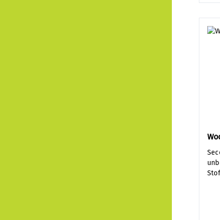
Woo
Sec
unb
Sto