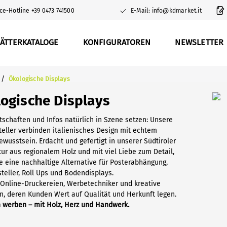
ce-Hotline +39 0473 741500
E-Mail: info@kdmarket.it
ÄTTERKATALOGE
KONFIGURATOREN
NEWSLETTER
/
Ökologische Displays
ogische Displays
schaften und Infos natürlich in Szene setzen: Unsere
teller verbinden italienisches Design mit echtem
wusstsein. Erdacht und gefertigt in unserer Südtiroler
ur aus regionalem Holz und mit viel Liebe zum Detail,
ie eine nachhaltige Alternative für Posterabhängung,
steller, Roll Ups und Bodendisplays.
r Online-Druckereien, Werbetechniker und kreative
n, deren Kunden Wert auf Qualität und Herkunft legen.
h werben – mit Holz, Herz und Handwerk.