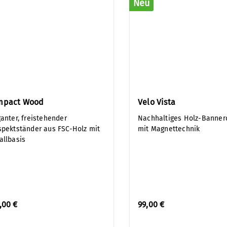
Neu
mpact Wood
Velo Vista
ganter, freistehender
Nachhaltiges Holz-Banner
spektständer aus FSC-Holz mit
mit Magnettechnik
allbasis
,00 €
99,00 €