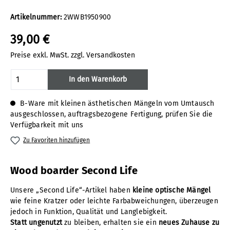
Artikelnummer:
2WWB1950900
39,00 €
Preise exkl. MwSt. zzgl. Versandkosten
Produkt Anzahl: Gib den gewünschten Wert
In den Warenkorb
B-Ware mit kleinen ästhetischen Mängeln vom Umtausch
ausgeschlossen, auftragsbezogene Fertigung, prüfen Sie die
Verfügbarkeit mit uns
Zu Favoriten hinzufügen
Wood boarder Second Life
Unsere „Second Life“-Artikel haben
kleine optische Mängel
wie feine Kratzer oder leichte Farbabweichungen, überzeugen
jedoch in Funktion, Qualität und Langlebigkeit.
Statt ungenutzt
zu bleiben, erhalten sie ein
neues Zuhause zu