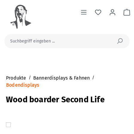
alt springen
Wa
Produkte
/
Bannerdisplays & Fahnen
/
Bodendisplays
Wood boarder Second Life
Bildergalerie überspringen