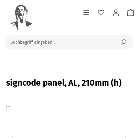
alt springen
Wa
signcode panel, AL, 210mm (h)
Bildergalerie überspringen