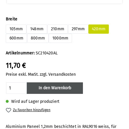
auswählen
Breite
105mm
148mm
210mm
297mm
420mm
600mm
800mm
1000mm
Artikelnummer:
SC210420AL
11,70 €
Preise exkl. MwSt. zzgl. Versandkosten
Produkt Anzahl: Gib den gewünschten Wert
In den Warenkorb
Wird auf Lager produziert
Zu Favoriten hinzufügen
Aluminium Paneel 1,2mm beschichtet in RAL9016 weiss, für