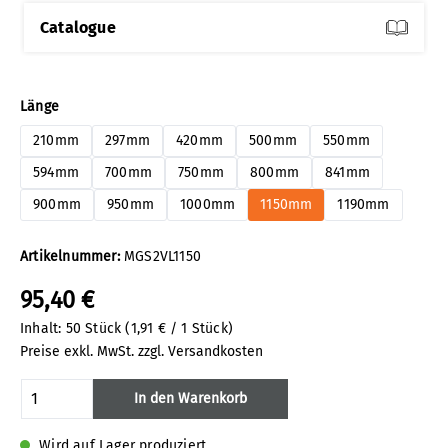
Catalogue
auswählen
Länge
210mm
297mm
420mm
500mm
550mm
594mm
700mm
750mm
800mm
841mm
900mm
950mm
1000mm
1150mm
1190mm
Artikelnummer:
MGS2VL1150
95,40 €
Inhalt:
50 Stück
(1,91 € / 1 Stück)
Preise exkl. MwSt. zzgl. Versandkosten
Produkt Anzahl: Gib den gewünschten Wert
In den Warenkorb
Wird auf Lager produziert