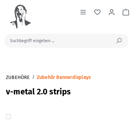
alt springen
Wa
ZUBEHÖRE
/
Zubehör Bannerdisplays
v-metal 2.0 strips
Bildergalerie überspringen