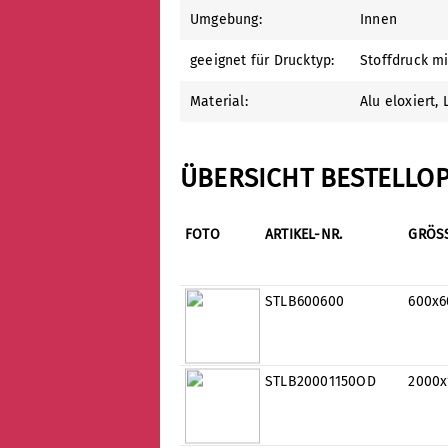
Umgebung:
Innen
geeignet für Drucktyp:
Stoffdruck m
Material:
Alu eloxiert
, 
ÜBERSICHT BESTELLO
FOTO
ARTIKEL-NR.
GRÖS
STLB600600
600x
STLB20001150OD
2000