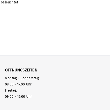
igung
 beleuchtet
mitg
eteil
t.
ÖFFNUNGSZEITEN
Montag - Donnerstag:
09:00 - 17:00 Uhr
Freitag:
09:00 - 12:00 Uhr