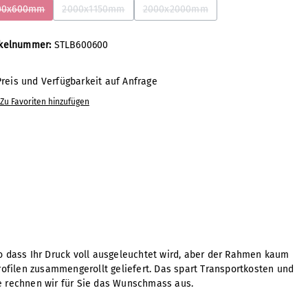
00x600mm
2000x1150mm
2000x2000mm
(Diese Option ist zurzeit nicht verfügbar.)
(Diese Option ist zurzeit nicht verfügbar.)
(Diese Option ist zurzeit nicht verf
ikelnummer:
STLB600600
reis und Verfügbarkeit auf Anfrage
Zu Favoriten hinzufügen
banner not
banner not
included
included
so dass Ihr Druck voll ausgeleuchtet wird, aber der Rahmen kaum
rofilen zusammengerollt geliefert. Das spart Transportkosten und
ne rechnen wir für Sie das Wunschmass aus.