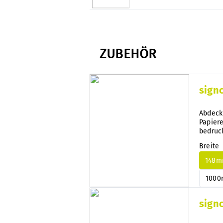
ZUBEHÖR
sign
Abdeck
Papiere
bedruc
Demont
Breite
wechse
148
100
sign