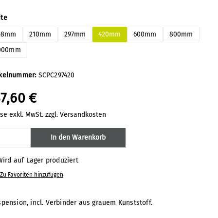
auswählen
ite
48mm
210mm
297mm
420mm
600mm
800mm
000mm
ikelnummer:
SCPC297420
7,60 €
ise exkl. MwSt. zzgl. Versandkosten
odukt Anzahl: Gib den gewünschten Wert 
In den Warenkorb
ird auf Lager produziert
Zu Favoriten hinzufügen
spension, incl. Verbinder aus grauem Kunststoff.