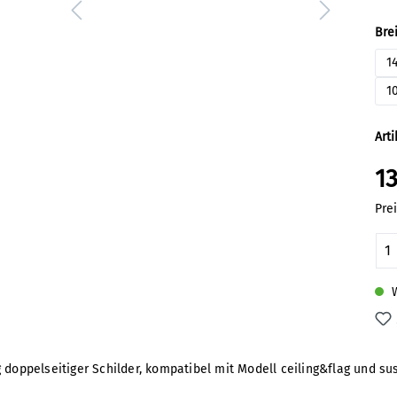
Bre
1
1
Art
13
Pre
Pr
W
 doppelseitiger Schilder, kompatibel mit Modell ceiling&flag und su