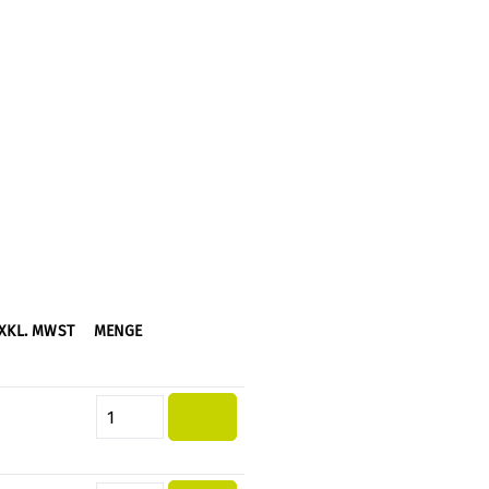
XKL. MWST
MENGE
Produkt Anzahl: Gib den gewünsc