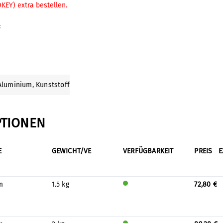
OKEY) extra bestellen.
:
 Aluminium
, Kunststoff
PTIONEN
E
GEWICHT/VE
VERFÜGBARKEIT
PREIS
E
m
1.5 kg
72,80 €
Wird
auf
Lage
r