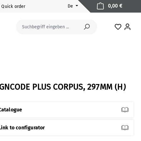
Warenkorb
0,00 €
De
Quick order
Du hast 0
IGNCODE PLUS CORPUS, 297MM (H)
Catalogue
Link to configurator