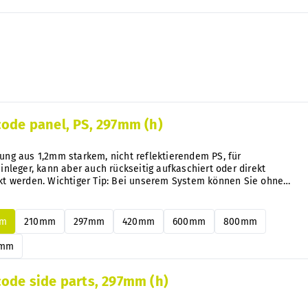
Lage
r
prod
uzier
t
code panel, PS, 297mm (h)
ung aus 1,2mm starkem, nicht reflektierendem PS, für
inleger, kann aber auch rückseitig aufkaschiert oder direkt
kt werden. Wichtiger Tip: Bei unserem System können Sie ohne
age Alu- oder PS Paneele jederzeit und nachträglich ganz einfach
ln.
mm
210mm
297mm
420mm
600mm
800mm
0mm
code side parts, 297mm (h)