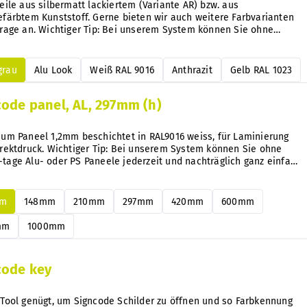
eile aus silbermatt lackiertem (Variante AR) bzw. aus
färbtem Kunststoff. Gerne bieten wir auch weitere Farbvarianten
frage an. Wichtiger Tip: Bei unserem System können Sie ohne
 nachträglich ganz einfach
ln.
grau
Alu Look
Weiß RAL 9016
Anthrazit
Gelb RAL 1023
code panel, AL, 297mm (h)
ium Paneel 1,2mm beschichtet in RAL9016 weiss, für Laminierung
rektdruck. Wichtiger Tip: Bei unserem System können Sie ohne
t und nachträglich ganz einfach
ln.
mm
148mm
210mm
297mm
420mm
600mm
mm
1000mm
code key
 Tool genügt, um Signcode Schilder zu öffnen und so Farbkennung