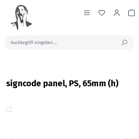
alt springen
Wa
signcode panel, PS, 65mm (h)
Bildergalerie überspringen