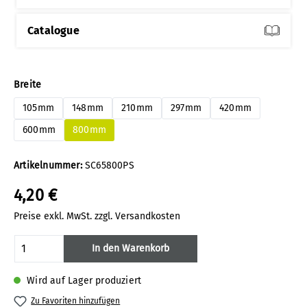
Catalogue
auswählen
Breite
105mm
148mm
210mm
297mm
420mm
600mm
800mm
Artikelnummer:
SC65800PS
4,20 €
Preise exkl. MwSt. zzgl. Versandkosten
Produkt Anzahl: Gib den gewünschten Wert
In den Warenkorb
Wird auf Lager produziert
Zu Favoriten hinzufügen