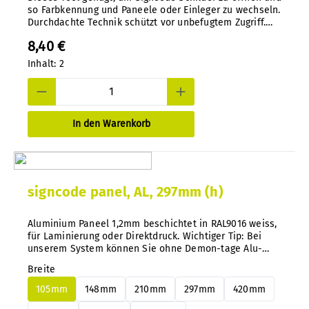
so Farbkennung und Paneele oder Einleger zu wechseln.
Durchdachte Technik schützt vor unbefugtem Zugriff.
Spezialwerkzeug aus Kunststoff-Spritzguss in Nylon.
8,40 €
Inhalt:
2
In den Warenkorb
signcode panel, AL, 297mm (h)
Aluminium Paneel 1,2mm beschichtet in RAL9016 weiss,
für Laminierung oder Direktdruck. Wichtiger Tip: Bei
unserem System können Sie ohne Demon-tage Alu-
oder PS Paneele jederzeit und nachträglich ganz
Breite
einfach wechseln.
105mm
148mm
210mm
297mm
420mm