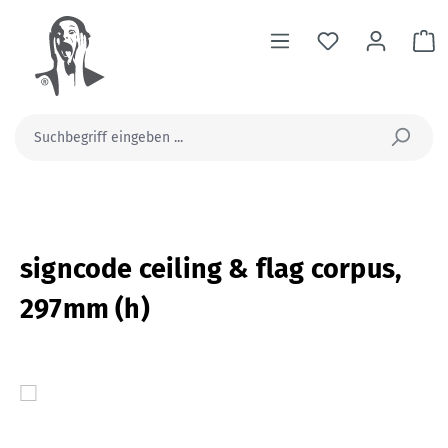
alt springen
Wa
signcode ceiling & flag corpus,
297mm (h)
Bildergalerie überspringen