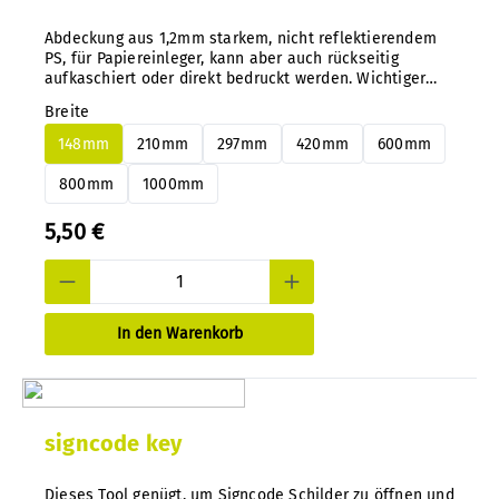
Abdeckung aus 1,2mm starkem, nicht reflektierendem
PS, für Papiereinleger, kann aber auch rückseitig
aufkaschiert oder direkt bedruckt werden. Wichtiger
Tip: Bei unserem System können Sie ohne Demontage
Breite
Alu- oder PS Paneele jederzeit und nachträglich ganz
einfach wechseln.
148mm
210mm
297mm
420mm
600mm
800mm
1000mm
5,50 €
In den Warenkorb
signcode key
Dieses Tool genügt, um Signcode Schilder zu öffnen und