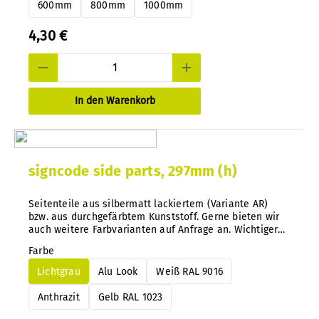
600mm
800mm
1000mm
4,30 €
In den Warenkorb
signcode side parts, 297mm (h)
Seitenteile aus silbermatt lackiertem (Variante AR)
bzw. aus durchgefärbtem Kunststoff. Gerne bieten wir
auch weitere Farbvarianten auf Anfrage an. Wichtiger
Tip: Bei unserem System können Sie ohne Demontage
Farbe
die Farbkennung jederzeit und nachträglich ganz
einfach wechseln.
Lichtgrau
Alu Look
Weiß RAL 9016
Anthrazit
Gelb RAL 1023