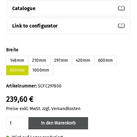
Catalogue
Link to configurator
auswählen
Breite
148mm
210mm
297mm
420mm
600mm
800mm
1000mm
Artikelnummer:
SCFC297800
239,60 €
Preise exkl. MwSt. zzgl. Versandkosten
Produkt Anzahl: Gib den gewünschten Wert
In den Warenkorb