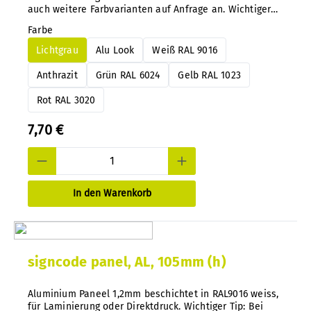
auch weitere Farbvarianten auf Anfrage an. Wichtiger
Tip: Bei unserem System können Sie ohne Demontage
Farbe
die Farbkennung jederzeit und nachträglich ganz
einfach wechseln.
Lichtgrau
Alu Look
Weiß RAL 9016
Anthrazit
Grün RAL 6024
Gelb RAL 1023
Rot RAL 3020
7,70 €
In den Warenkorb
signcode panel, AL, 105mm (h)
Aluminium Paneel 1,2mm beschichtet in RAL9016 weiss,
für Laminierung oder Direktdruck. Wichtiger Tip: Bei