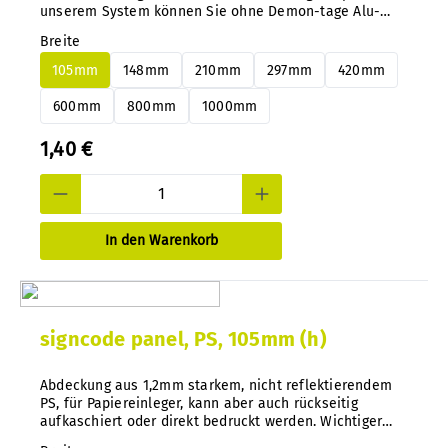
unserem System können Sie ohne Demon-tage Alu-
oder PS Paneele jederzeit und nachträglich ganz
Breite
einfach wechseln.
105mm
148mm
210mm
297mm
420mm
600mm
800mm
1000mm
1,40 €
In den Warenkorb
signcode panel, PS, 105mm (h)
Abdeckung aus 1,2mm starkem, nicht reflektierendem
PS, für Papiereinleger, kann aber auch rückseitig
aufkaschiert oder direkt bedruckt werden. Wichtiger
Tip: Bei unserem System können Sie ohne Demontage