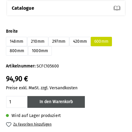
Catalogue
auswählen
Breite
148mm
210mm
297mm
420mm
600mm
800mm
1000mm
Artikelnummer:
SCFC105600
94,90 €
Preise exkl. MwSt. zzgl. Versandkosten
Produkt Anzahl: Gib den gewünschten Wert
In den Warenkorb
Wird auf Lager produziert
Zu Favoriten hinzufügen