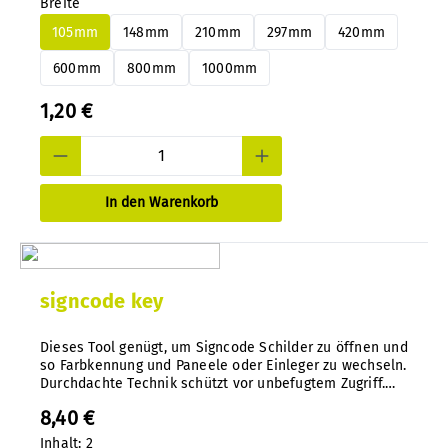
Breite
Alu- oder PS Paneele jederzeit und nachträglich ganz
einfach wechseln.
105mm
148mm
210mm
297mm
420mm
600mm
800mm
1000mm
1,20 €
In den Warenkorb
signcode key
Dieses Tool genügt, um Signcode Schilder zu öffnen und
so Farbkennung und Paneele oder Einleger zu wechseln.
Durchdachte Technik schützt vor unbefugtem Zugriff.
Spezialwerkzeug aus Kunststoff-Spritzguss in Nylon.
8,40 €
Inhalt:
2