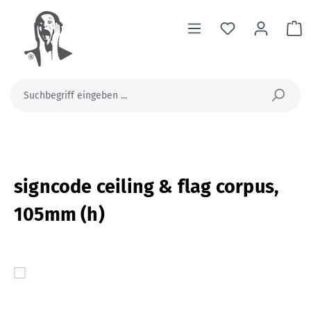
alt springen
Wa
signcode ceiling & flag corpus,
105mm (h)
Bildergalerie überspringen