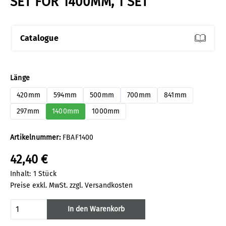
SET FOR 1400MM, 1 SET
Catalogue
auswählen
Länge
420mm
594mm
500mm
700mm
841mm
297mm
1400mm
1000mm
Artikelnummer:
FBAF1400
42,40 €
Inhalt:
1 Stück
Preise exkl. MwSt. zzgl. Versandkosten
Produkt Anzahl: Gib den gewünschten Wert
In den Warenkorb