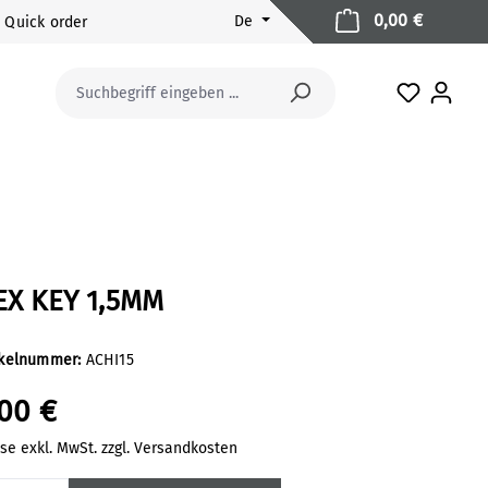
Warenkorb
0,00 €
De
Quick order
Du hast 0
EX KEY 1,5MM
ikelnummer:
ACHI15
,00 €
ise exkl. MwSt. zzgl. Versandkosten