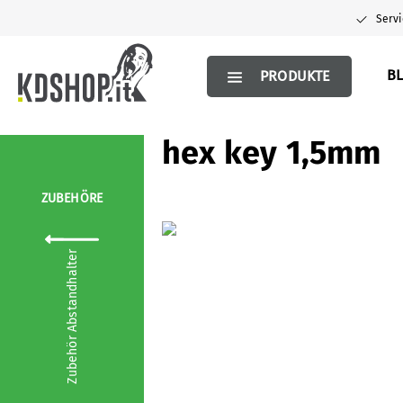
springen
Zur Hauptnavigation springen
Servi
BL
PRODUKTE
hex key 1,5mm
ZUBEHÖRE
Bildergalerie überspringen
Zubehör Abstandhalter