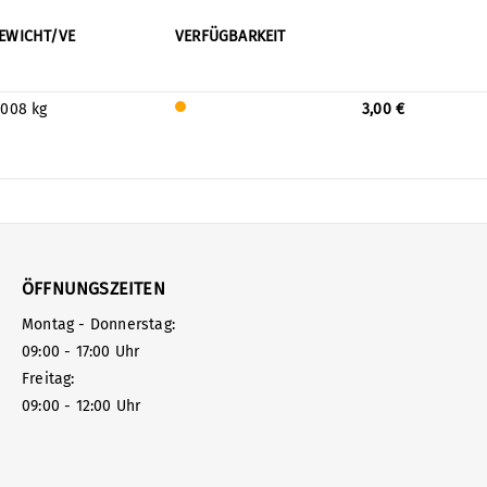
EWICHT/VE
VERFÜGBARKEIT
.008 kg
3,00 €
Nur
noch
weni
ge
lager
nd.
Prüf
en
Sie
ÖFFNUNGSZEITEN
die
Montag - Donnerstag:
Verf
ügba
09:00 - 17:00 Uhr
rkeit
Freitag:
mit
uns
09:00 - 12:00 Uhr