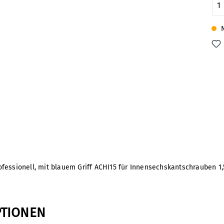
Pr
N
fessionell, mit blauem Griff ACHI15 für Innensechskantschrauben 1
PTIONEN