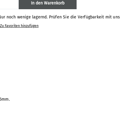
odukt Anzahl: Gib den gewünschten Wert 
In den Warenkorb
ur noch wenige lagernd. Prüfen Sie die Verfügbarkeit mit uns
Zu Favoriten hinzufügen
,5mm.