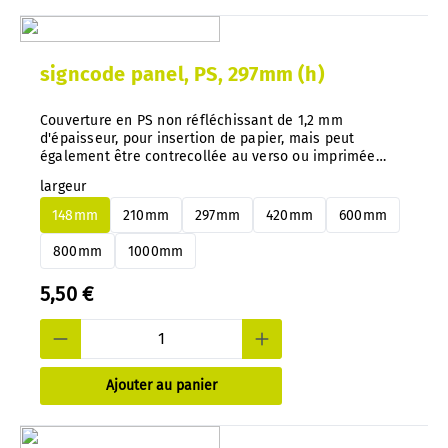
signcode panel, PS, 297mm (h)
Couverture en PS non réfléchissant de 1,2 mm
d'épaisseur, pour insertion de papier, mais peut
également être contrecollée au verso ou imprimée
directement. Conseil important : avec notre système,
largeur
vous pouvez changer à tout moment et très facilement
les panneaux en aluminium ou en PS, sans les
148mm
210mm
297mm
420mm
600mm
démonter.
800mm
1000mm
5,50 €
Ajouter au panier