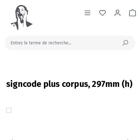
tenu principal
Le
signcode plus corpus, 297mm (h)
Ignorer la galerie d'images