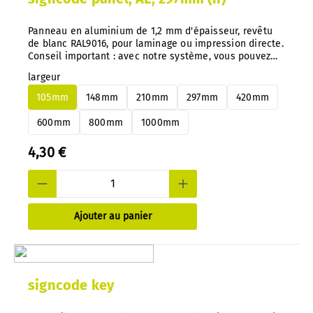
Panneau en aluminium de 1,2 mm d'épaisseur, revêtu
de blanc RAL9016, pour laminage ou impression directe.
Conseil important : avec notre système, vous pouvez
changer de panneaux en aluminium ou en PS à tout
largeur
moment et très facilement, sans démontage.
105mm
148mm
210mm
297mm
420mm
600mm
800mm
1000mm
4,30 €
Ajouter au panier
signcode key