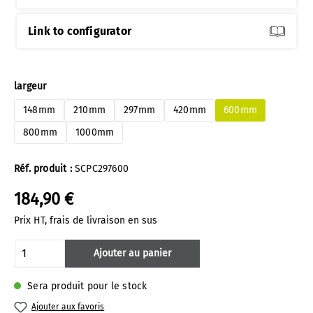
Link to configurator
Sélectionnez
largeur
148mm
210mm
297mm
420mm
600mm
800mm
1000mm
Réf. produit :
SCPC297600
184,90 €
Prix HT, frais de livraison en sus
Quantité de produit : Entrez la quantité 
Ajouter au panier
Sera produit pour le stock
Ajouter aux favoris