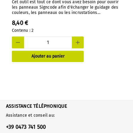
Cet outil est tout ce dont vous avez besoin pour ouvrir
les panneaux Signcode afin d'échanger le guidage des
couleurs, les panneaux ou les incrustations
d'impression. Une conception bien pensée empêche
8,40 €
tout accès non autorisé. Outil spécial, moulé sous
pression en nylon.
Contenu :
2
Ajouter au panier
ASSISTANCE TÉLÉPHONIQUE
Assistance et conseil au:
+39 0473 741 500