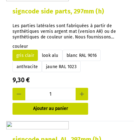
signcode side parts, 297mm (h)
Les parties latérales sont fabriquées à partir de
synthétiques vernis argent mat (version AR) ou de
synthétiques de couleur unie. Nous fournissons
également d'autres couleurs sur demande. Conseil
couleur
important : Avec notre système, vous pouvez à tout
moment échanger les indications de couleur
gris clair
look alu
blanc RAL 9016
directement sur les panneaux montés.
anthracite
jaune RAL 1023
9,30 €
Ajouter au panier
signcode panel, AL, 297mm (h)