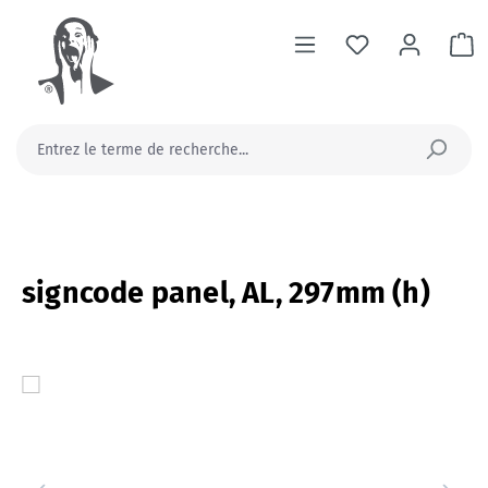
tenu principal
Le
signcode panel, AL, 297mm (h)
Ignorer la galerie d'images