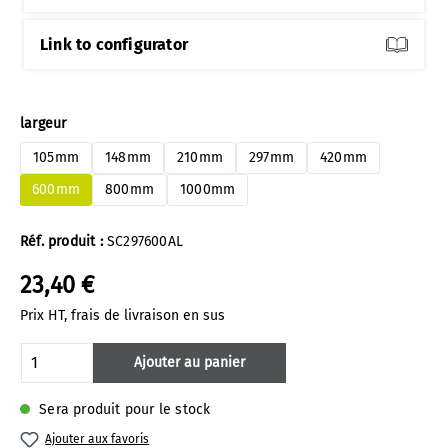
Link to configurator
Sélectionnez
largeur
105mm
148mm
210mm
297mm
420mm
600mm
800mm
1000mm
Réf. produit :
SC297600AL
23,40 €
Prix HT, frais de livraison en sus
Quantité de produit : Entrez la quantité 
Ajouter au panier
Sera produit pour le stock
Ajouter aux favoris