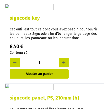
signcode key
Cet outil est tout ce dont vous avez besoin pour ouvrir
les panneaux Signcode afin d'échanger le guidage des
couleurs, les panneaux ou les incrustations
d'impression. Une conception bien pensée empêche
8,40 €
tout accès non autorisé. Outil spécial, moulé sous
pression en nylon.
Contenu :
2
Ajouter au panier
signcode panel, PS, 210mm (h)