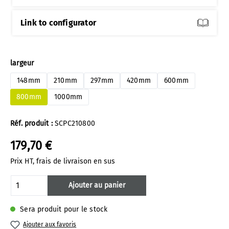
Link to configurator
Sélectionnez
largeur
148mm
210mm
297mm
420mm
600mm
800mm
1000mm
Réf. produit :
SCPC210800
179,70 €
Prix HT, frais de livraison en sus
Quantité de produit : Entrez la quantité 
Ajouter au panier
Sera produit pour le stock
Ajouter aux favoris