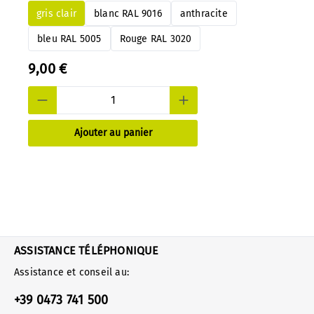
moment échanger les indications de couleur
gris clair
blanc RAL 9016
anthracite
directement sur les panneaux montés.
bleu RAL 5005
Rouge RAL 3020
9,00 €
Ajouter au panier
ASSISTANCE TÉLÉPHONIQUE
Assistance et conseil au:
+39 0473 741 500