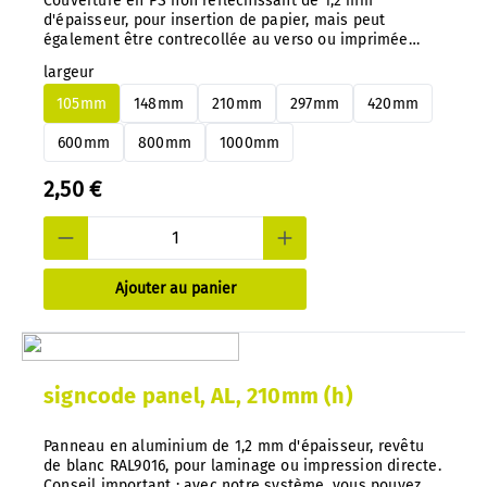
Couverture en PS non réfléchissant de 1,2 mm
d'épaisseur, pour insertion de papier, mais peut
également être contrecollée au verso ou imprimée
directement. Conseil important : avec notre système,
largeur
vous pouvez changer à tout moment et très facilement
les panneaux en aluminium ou en PS, sans les
105mm
148mm
210mm
297mm
420mm
démonter.
600mm
800mm
1000mm
2,50 €
Ajouter au panier
signcode panel, AL, 210mm (h)
Panneau en aluminium de 1,2 mm d'épaisseur, revêtu
de blanc RAL9016, pour laminage ou impression directe.
Conseil important : avec notre système, vous pouvez