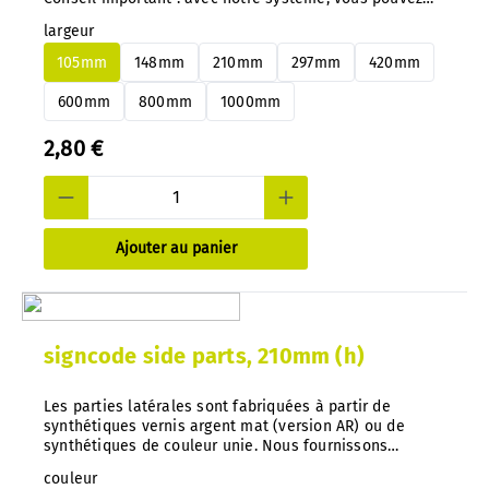
changer de panneaux en aluminium ou en PS à tout
largeur
moment et très facilement, sans démontage.
105mm
148mm
210mm
297mm
420mm
600mm
800mm
1000mm
2,80 €
Ajouter au panier
signcode side parts, 210mm (h)
Les parties latérales sont fabriquées à partir de
synthétiques vernis argent mat (version AR) ou de
synthétiques de couleur unie. Nous fournissons
également d'autres couleurs sur demande. Conseil
couleur
important : Avec notre système, vous pouvez à tout