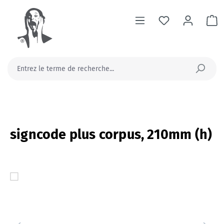
tenu principal
Le
signcode plus corpus, 210mm (h)
Ignorer la galerie d'images