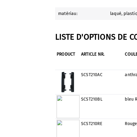
matériau:
laqué
, plasti
LISTE D'OPTIONS DE 
PRODUCT
ARTICLE NR.
COUL
SCST210AC
anthr
SCST210BL
bleu 
SCST210RE
Rouge