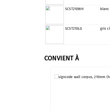
SCST210WH
blanc
SCST210LG
gris c
CONVIENT À
Ignorer la galerie de produits