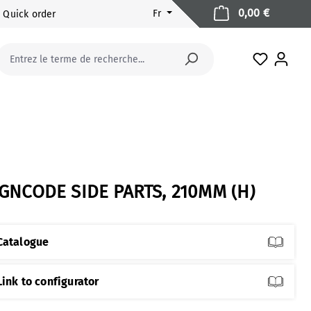
Le panier
0,00 €
Fr
Quick order
Vous avez
IGNCODE SIDE PARTS, 210MM (H)
Catalogue
Link to configurator