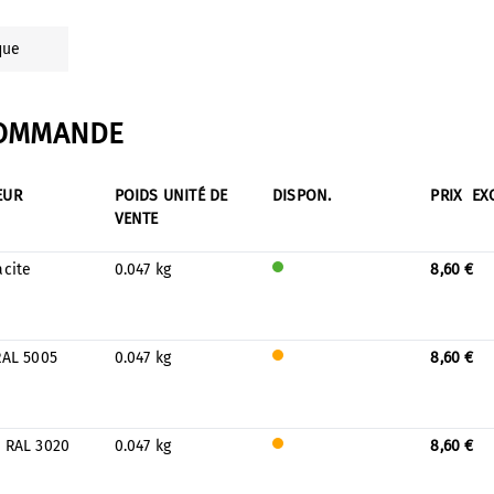
que
COMMANDE
EUR
POIDS UNITÉ DE
DISPON.
PRIX
EX
VENTE
acite
0.047 kg
8,60 €
Sera
prod
uit
pour
RAL 5005
0.047 kg
8,60 €
le
Only
stock
a
few
left
 RAL 3020
0.047 kg
8,60 €
in
Only
stock
a