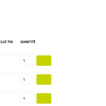
CLUE TVA
QUANTITÉ
Quantité de produit : Entrez la 
Quantité de produit : Entrez la 
Quantité de produit : Entrez la 