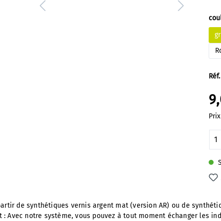
Sél
cou
gr
R
Réf.
9
Prix
Qu
S
partir de synthétiques vernis argent mat (version AR) ou de synthét
t : Avec notre système, vous pouvez à tout moment échanger les in