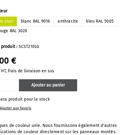
ectionnez
leur
is clair
blanc RAL 9016
anthracite
bleu RAL 5005
ouge RAL 3020
 produit :
SCST210LG
,00 €
 HT, frais de livraison en sus
antité de produit : Entrez la quantité s
Ajouter au panier
era produit pour le stock
Ajouter aux favoris
iques de couleur unie. Nous fournissons également d'autres
dications de couleur directement sur les panneaux montés.