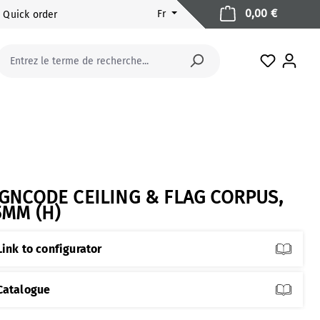
Le panier
0,00 €
Fr
Quick order
Vous avez
IGNCODE CEILING & FLAG CORPUS,
5MM (H)
Link to configurator
Catalogue