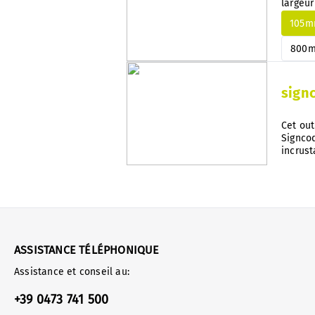
largeur
en PS, 
105
800
sign
Cet out
Signcod
incrus
ASSISTANCE TÉLÉPHONIQUE
Assistance et conseil au:
+39 0473 741 500