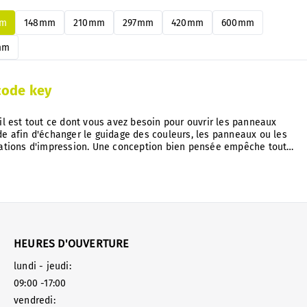
sans les démonter.
mm
148mm
210mm
297mm
420mm
600mm
mm
code key
il est tout ce dont vous avez besoin pour ouvrir les panneaux
e afin d'échanger le guidage des couleurs, les panneaux ou les
tations d'impression. Une conception bien pensée empêche tout
accès non autorisé. Outil spécial, moulé sous pression en nylon.
HEURES D'OUVERTURE
lundi - jeudi:
09:00 -17:00
vendredi: