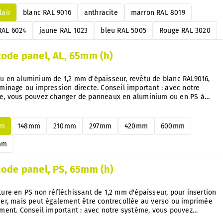
tions de couleur directement sur les panneaux montés.
lair
blanc RAL 9016
anthracite
marron RAL 8019
RAL 6024
jaune RAL 1023
bleu RAL 5005
Rouge RAL 3020
code panel, AL, 65mm (h)
u en aluminium de 1,2 mm d'épaisseur, revêtu de blanc RAL9016,
minage ou impression directe. Conseil important : avec notre
e, vous pouvez changer de panneaux en aluminium ou en PS à
oment et très facilement, sans démontage.
mm
148mm
210mm
297mm
420mm
600mm
mm
code panel, PS, 65mm (h)
ure en PS non réfléchissant de 1,2 mm d'épaisseur, pour insertion
ier, mais peut également être contrecollée au verso ou imprimée
ment. Conseil important : avec notre système, vous pouvez
r à tout moment et très facilement les panneaux en aluminium ou