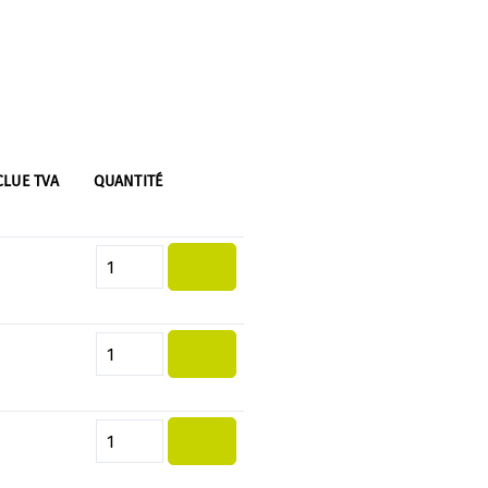
CLUE TVA
QUANTITÉ
Quantité de produit : Entrez la 
Quantité de produit : Entrez la 
Quantité de produit : Entrez la 