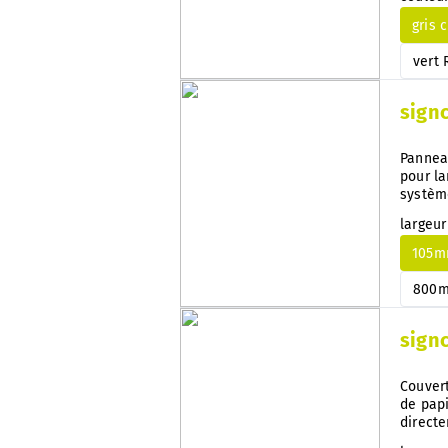
indica
gris c
vert 
sign
Pannea
pour la
systèm
tout m
largeur
105
800
sign
Couvert
de pap
directe
change