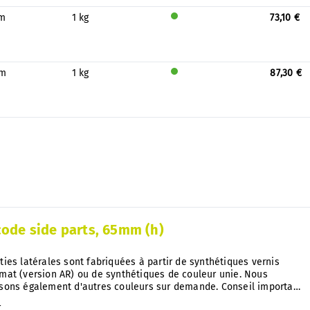
pour
m
1 kg
73,10 €
le
Sera
stock
prod
uit
pour
m
1 kg
87,30 €
le
Sera
stock
prod
uit
pour
le
stock
code side parts, 65mm (h)
ties latérales sont fabriquées à partir de synthétiques vernis
mat (version AR) ou de synthétiques de couleur unie. Nous
ssons également d'autres couleurs sur demande. Conseil important
 notre système, vous pouvez à tout moment échanger les
r