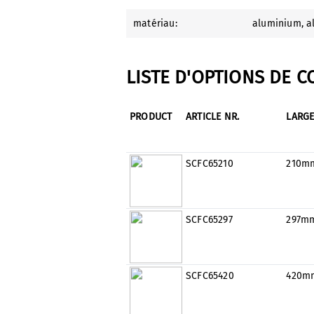
matériau:
aluminium
, 
LISTE D'OPTIONS DE 
PRODUCT
ARTICLE NR.
LARG
SCFC65210
210m
SCFC65297
297m
SCFC65420
420m