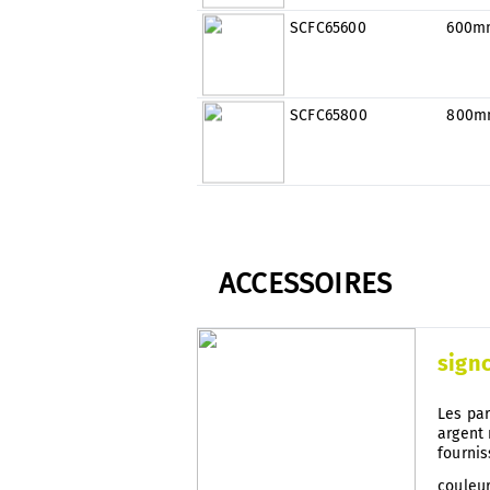
SCFC65600
600m
SCFC65800
800m
ACCESSOIRES
sign
Les par
argent 
fourni
: Avec
couleu