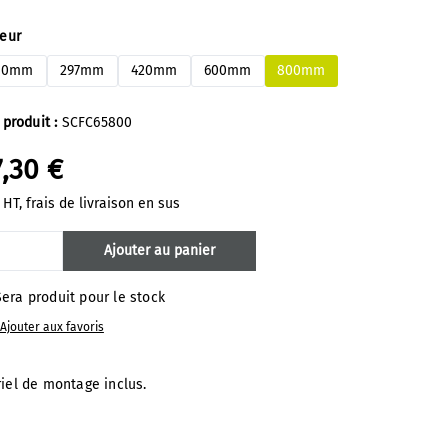
ectionnez
geur
10mm
297mm
420mm
600mm
800mm
 produit :
SCFC65800
,30 €
 HT, frais de livraison en sus
antité de produit : Entrez la quantité s
Ajouter au panier
era produit pour le stock
Ajouter aux favoris
riel de montage inclus.