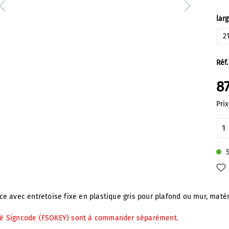
Sél
lar
2
Réf.
87
Prix
Qu
S
e avec entretoise fixe en plastique gris pour plafond ou mur, maté
a clé Signcode (FSOKEY) sont à commander séparément.