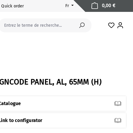
Le panier
0,00 €
Fr
Quick order
Vous avez
IGNCODE PANEL, AL, 65MM (H)
Catalogue
Link to configurator