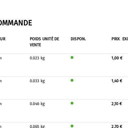
COMMANDE
EUR
POIDS UNITÉ DE
DISPON.
PRIX
EX
VENTE
m
0.023 kg
1,00 €
Sera
prod
uit
pour
m
0.033 kg
1,40 €
le
Sera
stock
prod
uit
pour
m
0.046 kg
2,10 €
le
Sera
stock
prod
uit
pour
m
0.065 kg
2,70 €