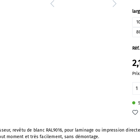
Sél
lar
1
8
Réf.
2,
Prix
Qu
S
eur, revêtu de blanc RAL9016, pour laminage ou impression directe
out moment et très facilement, sans démontage.