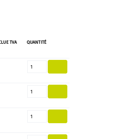
CLUE TVA
QUANTITÉ
Quantité de produit : Entrez la 
Quantité de produit : Entrez la 
Quantité de produit : Entrez la 