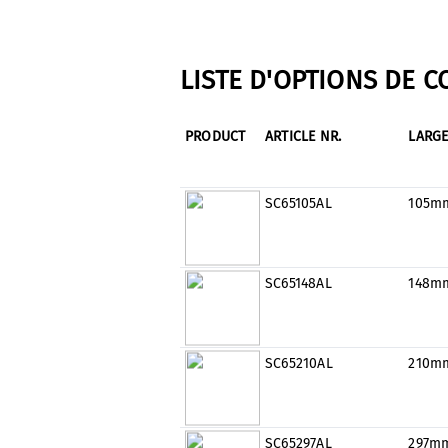
LISTE D'OPTIONS DE 
PRODUCT
ARTICLE NR.
LARG
SC65105AL
105m
SC65148AL
148m
SC65210AL
210m
SC65297AL
297m