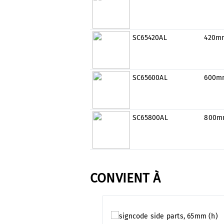
SC65420AL
420m
SC65600AL
600m
SC65800AL
800m
CONVIENT À
Ignorer la galerie de produits