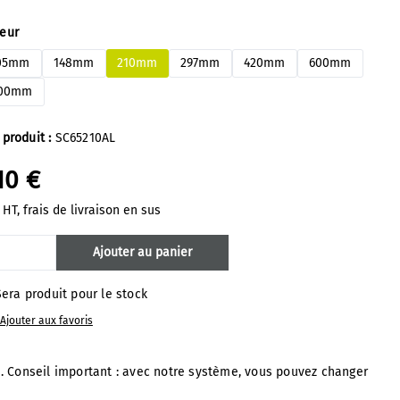
ectionnez
geur
05mm
148mm
210mm
297mm
420mm
600mm
00mm
 produit :
SC65210AL
10 €
 HT, frais de livraison en sus
antité de produit : Entrez la quantité s
Ajouter au panier
era produit pour le stock
Ajouter aux favoris
. Conseil important : avec notre système, vous pouvez changer