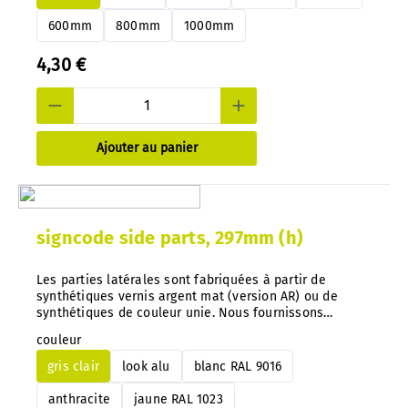
600mm
800mm
1000mm
4,30 €
Ajouter au panier
signcode side parts, 297mm (h)
Les parties latérales sont fabriquées à partir de
synthétiques vernis argent mat (version AR) ou de
synthétiques de couleur unie. Nous fournissons
également d'autres couleurs sur demande. Conseil
couleur
important : Avec notre système, vous pouvez à tout
moment échanger les indications de couleur
gris clair
look alu
blanc RAL 9016
directement sur les panneaux montés.
anthracite
jaune RAL 1023