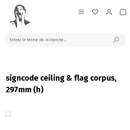
tenu principal
Le
signcode ceiling & flag corpus,
297mm (h)
Ignorer la galerie d'images