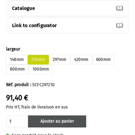
Catalogue
Link to configurator
Sélectionnez
largeur
148mm
210mm
297mm
420mm
600mm
800mm
1000mm
Réf. produit :
SCFC297210
91,40 €
Prix HT, frais de livraison en sus
Quantité de produit : Entrez la quantité 
Ajouter au panier