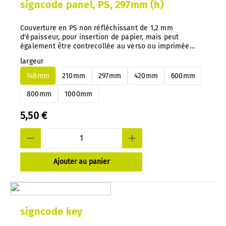
signcode panel, PS, 297mm (h)
Couverture en PS non réfléchissant de 1,2 mm
d'épaisseur, pour insertion de papier, mais peut
également être contrecollée au verso ou imprimée
directement. Conseil important : avec notre système,
largeur
vous pouvez changer à tout moment et très facilement
les panneaux en aluminium ou en PS, sans les
148mm
210mm
297mm
420mm
600mm
démonter.
800mm
1000mm
5,50 €
Ajouter au panier
signcode key