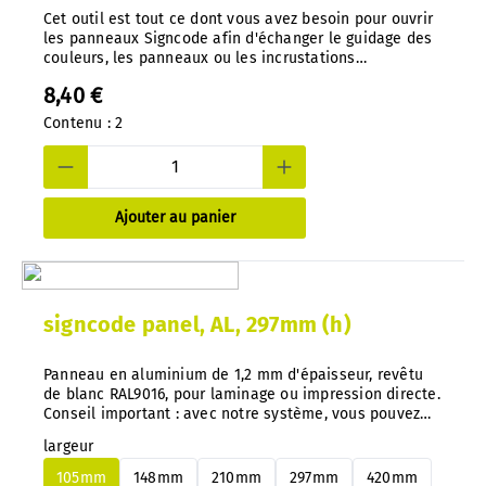
Cet outil est tout ce dont vous avez besoin pour ouvrir
les panneaux Signcode afin d'échanger le guidage des
couleurs, les panneaux ou les incrustations
d'impression. Une conception bien pensée empêche
8,40 €
tout accès non autorisé. Outil spécial, moulé sous
pression en nylon.
Contenu :
2
Ajouter au panier
signcode panel, AL, 297mm (h)
Panneau en aluminium de 1,2 mm d'épaisseur, revêtu
de blanc RAL9016, pour laminage ou impression directe.
Conseil important : avec notre système, vous pouvez
changer de panneaux en aluminium ou en PS à tout
largeur
moment et très facilement, sans démontage.
105mm
148mm
210mm
297mm
420mm