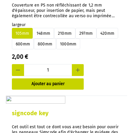
Couverture en PS non réfléchissant de 1,2 mm
d'épaisseur, pour insertion de papier, mais peut
également être contrecollée au verso ou imprimée
directement. Conseil important : avec notre système,
largeur
vous pouvez changer à tout moment et très facilement
les panneaux en aluminium ou en PS, sans les
105mm
148mm
210mm
297mm
420mm
démonter.
600mm
800mm
1000mm
2,00 €
Ajouter au panier
signcode key
Cet outil est tout ce dont vous avez besoin pour ouvrir
les panneaux Signcode afin d'échanger le guidage des