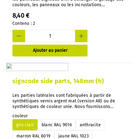
couleurs, les panneaux ou les incrustations
d'impression. Une conception bien pensée empêche
8,40 €
tout accès non autorisé. Outil spécial, moulé sous
pression en nylon.
Contenu :
2
Ajouter au panier
signcode side parts, 148mm (h)
Les parties latérales sont fabriquées à partir de
synthétiques vernis argent mat (version AR) ou de
synthétiques de couleur unie. Nous fournissons
également d'autres couleurs sur demande. Conseil
couleur
important : Avec notre système, vous pouvez à tout
moment échanger les indications de couleur
gris clair
blanc RAL 9016
anthracite
directement sur les panneaux montés.
marron RAL 8019
jaune RAL 1023