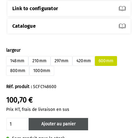
Link to configurator
Catalogue
Sélectionnez
largeur
148mm
210mm
297mm
420mm
600mm
800mm
1000mm
Réf. produit :
SCFC148600
100,70 €
Prix HT, frais de livraison en sus
Quantité de produit : Entrez la quantité 
Ajouter au panier