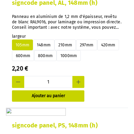
signcode panel, AL, 148mm (h)
Panneau en aluminium de 1,2 mm d'épaisseur, revêtu
de blanc RAL9016, pour laminage ou impression directe.
Conseil important : avec notre système, vous pouvez
changer de panneaux en aluminium ou en PS à tout
largeur
moment et très facilement, sans démontage.
105mm
148mm
210mm
297mm
420mm
600mm
800mm
1000mm
2,20 €
Ajouter au panier
signcode panel, PS, 148mm (h)