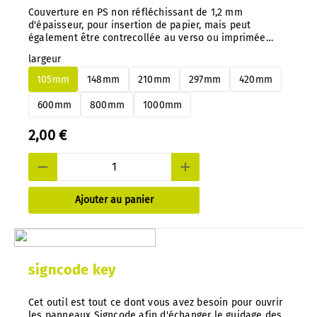
Couverture en PS non réfléchissant de 1,2 mm
d'épaisseur, pour insertion de papier, mais peut
également être contrecollée au verso ou imprimée
directement. Conseil important : avec notre système,
largeur
vous pouvez changer à tout moment et très facilement
les panneaux en aluminium ou en PS, sans les
105mm
148mm
210mm
297mm
420mm
démonter.
600mm
800mm
1000mm
2,00 €
Ajouter au panier
signcode key
Cet outil est tout ce dont vous avez besoin pour ouvrir
les panneaux Signcode afin d'échanger le guidage des