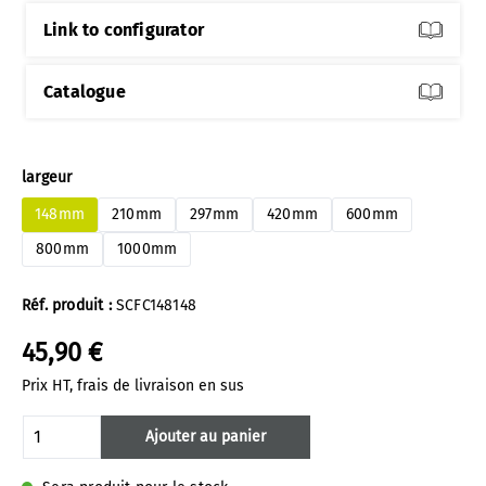
Link to configurator
Catalogue
Sélectionnez
largeur
148mm
210mm
297mm
420mm
600mm
800mm
1000mm
Réf. produit :
SCFC148148
45,90 €
Prix HT, frais de livraison en sus
Quantité de produit : Entrez la quantité 
Ajouter au panier