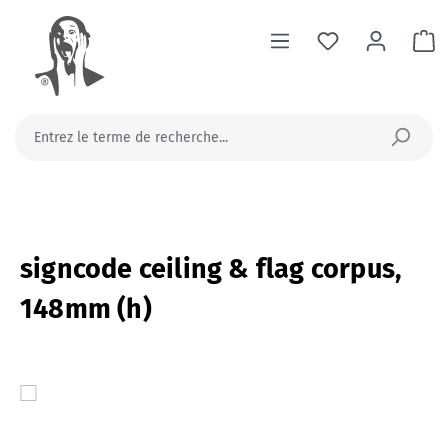
tenu principal
Le
signcode ceiling & flag corpus,
148mm (h)
Ignorer la galerie d'images