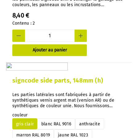
couleurs, les panneaux ou les incrustations
d'impression. Une conception bien pensée empêche
8,40 €
tout accès non autorisé. Outil spécial, moulé sous
pression en nylon.
Contenu :
2
Ajouter au panier
signcode side parts, 148mm (h)
Les parties latérales sont fabriquées à partir de
synthétiques vernis argent mat (version AR) ou de
synthétiques de couleur unie. Nous fournissons
également d'autres couleurs sur demande. Conseil
couleur
important : Avec notre système, vous pouvez à tout
moment échanger les indications de couleur
gris clair
blanc RAL 9016
anthracite
directement sur les panneaux montés.
marron RAL 8019
jaune RAL 1023