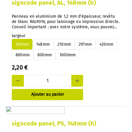
signcode panel, AL, 148mm (h)
Panneau en aluminium de 1,2 mm d'épaisseur, revêtu
de blanc RAL9016, pour laminage ou impression directe.
Conseil important : avec notre système, vous pouvez
changer de panneaux en aluminium ou en PS à tout
largeur
moment et très facilement, sans démontage.
105mm
148mm
210mm
297mm
420mm
600mm
800mm
1000mm
2,20 €
Ajouter au panier
signcode panel, PS, 148mm (h)