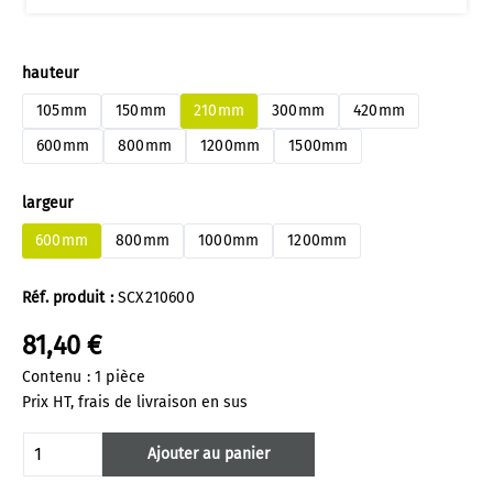
Sélectionnez
hauteur
105mm
150mm
210mm
300mm
420mm
600mm
800mm
1200mm
1500mm
Sélectionnez
largeur
600mm
800mm
1000mm
1200mm
Réf. produit :
SCX210600
81,40 €
Contenu :
1 pièce
Prix HT, frais de livraison en sus
Quantité de produit : Entrez la quantité 
Ajouter au panier