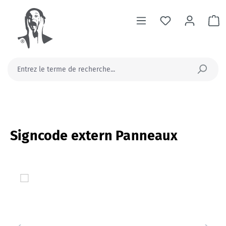
tenu principal
Le
Signcode extern Panneaux
Ignorer la galerie d'images