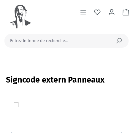
tenu principal
Le
Signcode extern Panneaux
Ignorer la galerie d'images