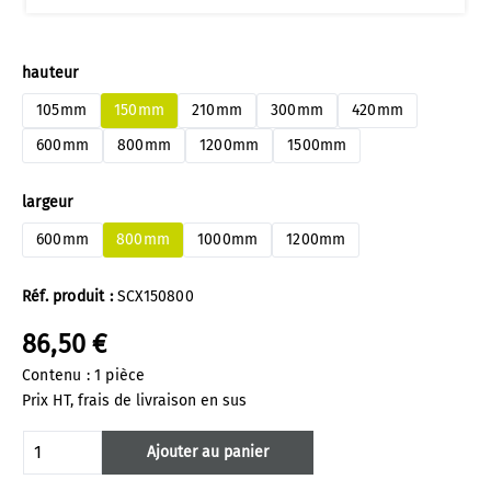
Sélectionnez
hauteur
105mm
150mm
210mm
300mm
420mm
600mm
800mm
1200mm
1500mm
Sélectionnez
largeur
600mm
800mm
1000mm
1200mm
Réf. produit :
SCX150800
86,50 €
Contenu :
1 pièce
Prix HT, frais de livraison en sus
Quantité de produit : Entrez la quantité 
Ajouter au panier