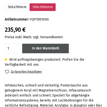
500x700mm
700x1000mm
Artikelnummer:
YQP7001000
235,90 €
Preise exkl. MwSt. zzgl. Versandkosten
Produkt Anzahl: Gib den gewünschten Wert
In den Warenkorb
Wird auftragsbezogen produziert. Prüfen Sie die
Verfügbarkeit mit uns
Zu Favoriten hinzufügen
Infotaschen, schnell und vielseitig. Postertasche aus
gebogenem Acryl mit Magnetverschluss. Infoaustausch
jederzeit einfach und schnell. Speziell für abgehängte
Informationssysteme, bereits mit Lochbohrungen für die
seitliche Befestigung. Material: Acrylglas in glasgrün oder klar