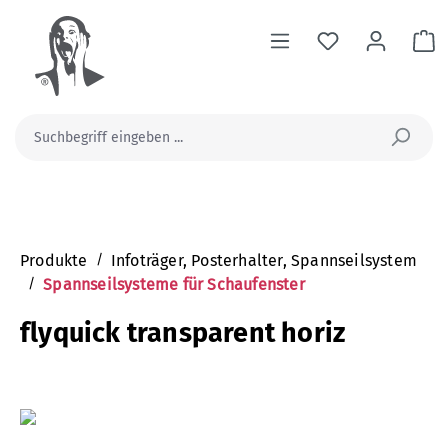
alt springen
Wa
Produkte
/
Infoträger, Posterhalter, Spannseilsystem
/
Spannseilsysteme für Schaufenster
flyquick transparent horiz
Bildergalerie überspringen