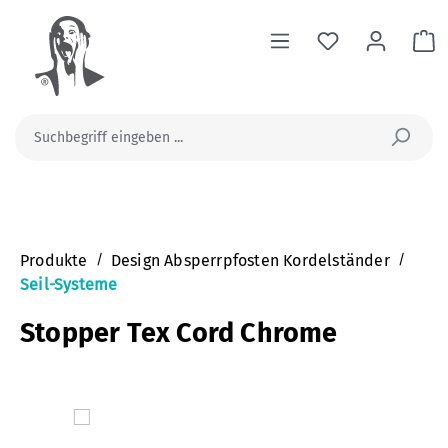
alt springen
Wa
Produkte
/
Design Absperrpfosten Kordelständer
/
Seil-Systeme
Stopper Tex Cord Chrome
Bildergalerie überspringen