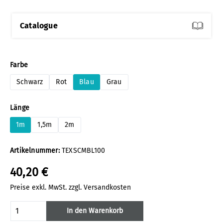
Catalogue
auswählen
Farbe
Schwarz
Rot
Blau
Grau
auswählen
Länge
1m
1,5m
2m
Artikelnummer:
TEXSCMBL100
40,20 €
Preise exkl. MwSt. zzgl. Versandkosten
Produkt Anzahl: Gib den gewünschten Wert
In den Warenkorb