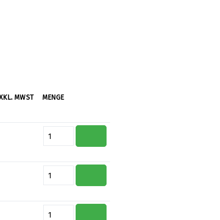
XKL. MWST
MENGE
Produkt Anzahl: Gib den gewünsc
Produkt Anzahl: Gib den gewünsc
Produkt Anzahl: Gib den gewünsc