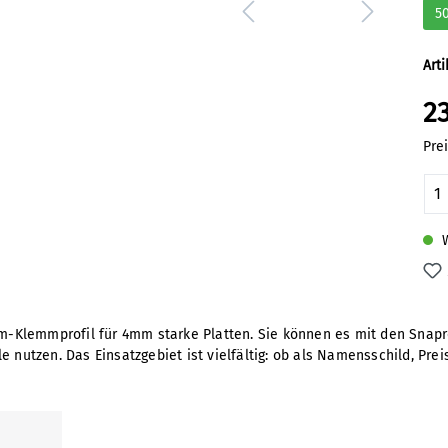
5
Art
2
Pre
Pr
W
ium-Klemmprofil für 4mm starke Platten. Sie können es mit den Snap
e nutzen. Das Einsatzgebiet ist vielfältig: ob als Namensschild, Pr