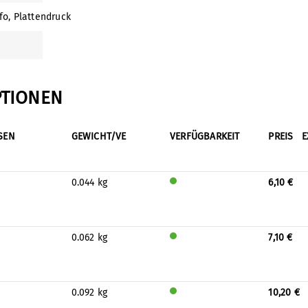
fo
, Plattendruck
PTIONEN
SEN
GEWICHT/VE
VERFÜGBARKEIT
PREIS
E
0.044 kg
6,10 €
Wird
auf
Lage
r
0.062 kg
7,10 €
prod
Wird
uzier
auf
t
Lage
r
0.092 kg
10,20 €
prod
Wird