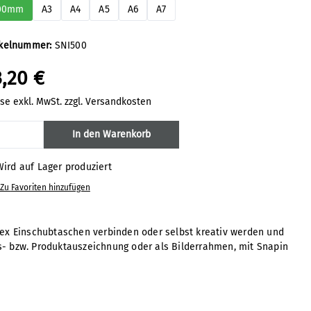
00mm
A3
A4
A5
A6
A7
ikelnummer:
SNI500
3,20 €
ise exkl. MwSt. zzgl. Versandkosten
odukt Anzahl: Gib den gewünschten Wert 
In den Warenkorb
ird auf Lager produziert
Zu Favoriten hinzufügen
rex Einschubtaschen verbinden oder selbst kreativ werden und
eis- bzw. Produktauszeichnung oder als Bilderrahmen, mit Snapin