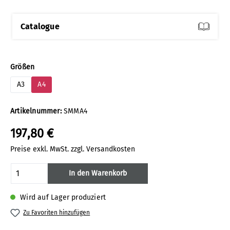
Catalogue
auswählen
Größen
A3
A4
Artikelnummer:
SMMA4
197,80 €
Preise exkl. MwSt. zzgl. Versandkosten
Produkt Anzahl: Gib den gewünschten Wert
In den Warenkorb
Wird auf Lager produziert
Zu Favoriten hinzufügen