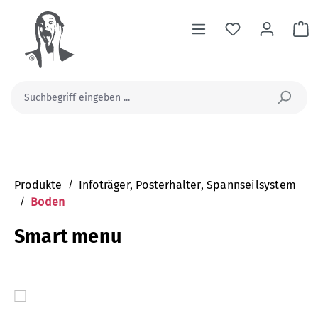
alt springen
Wa
Produkte
/
Infoträger, Posterhalter, Spannseilsystem
/
Boden
Smart menu
Bildergalerie überspringen