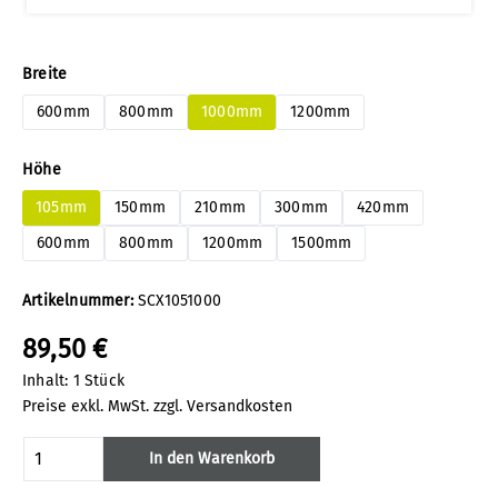
auswählen
Breite
600mm
800mm
1000mm
1200mm
auswählen
Höhe
105mm
150mm
210mm
300mm
420mm
600mm
800mm
1200mm
1500mm
Artikelnummer:
SCX1051000
89,50 €
Inhalt:
1 Stück
Preise exkl. MwSt. zzgl. Versandkosten
Produkt Anzahl: Gib den gewünschten Wert
In den Warenkorb