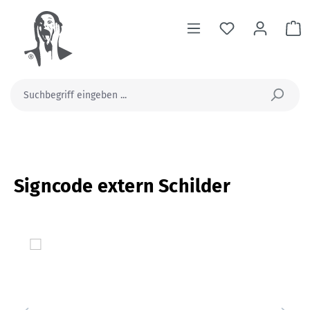
alt springen
Wa
Signcode extern Schilder
Bildergalerie überspringen