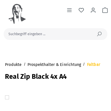
alt springen
Wa
Produkte
/
Prospekthalter & Einrichtung
/
Faltbar
Real Zip Black 4x A4
Bildergalerie überspringen