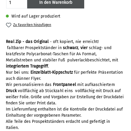
Produkt Anzahl: Gib den gewünschten Wert
In den Warenkorb
Wird auf Lager produziert
Zu Favoriten hinzufügen
Real Zip - das Original
- oft kopiert, nie erreicht!
faltbarer Prospektständer in
schwarz
,
vier
schlag- und
kratzfeste Polycarbonat-Taschen für A4 Format,
Metallstreben und stabiler Fuß pulverlackbeschichtet, m
it
integriertem Tragegriff
.
Nur bei uns:
Einzelblatt-Kippschutz
für perfekte Präsentation
auch dünner Flyer.
Wir personalisieren das
Frontpaneel
mit aufkaschiertem
Druck
vollflächig ab Stückzahl eins v
ollflächig mit Druck auf
weißer Folie. Größe und Vorgaben zur Erstellung der Druckdatei
finden Sie unter Print data.
Im Lieferumfang enthalten ist die Kontrolle der Druckdatei auf
Einhaltung der vorgegebenen Parameter.
Alle Teile des Prospektständers erdacht und gefertigt in
Italien.