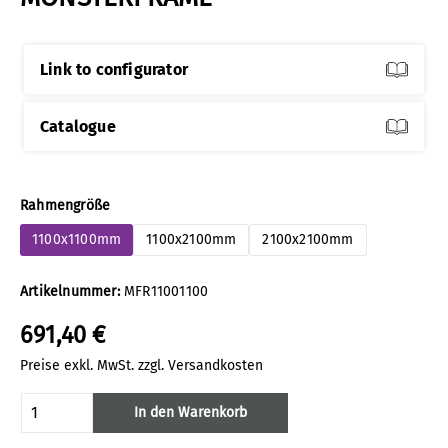
Link to configurator
Catalogue
auswählen
Rahmengröße
1100x1100mm
1100x2100mm
2100x2100mm
Artikelnummer:
MFR11001100
691,40 €
Preise exkl. MwSt. zzgl. Versandkosten
Produkt Anzahl: Gib den gewünschten Wert
In den Warenkorb