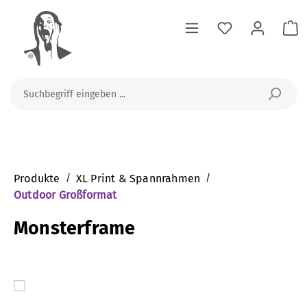
alt springen
Wa
Produkte
/
XL Print & Spannrahmen
/
Outdoor Großformat
Monsterframe
Bildergalerie überspringen