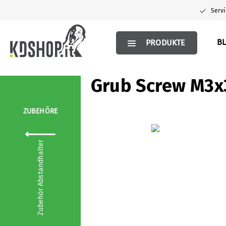
springen
Zur Hauptnavigation springen
Servi
BL
PRODUKTE
Grub Screw M3x
ZUBEHÖRE
Bildergalerie überspringen
Zubehör Abstandhalter