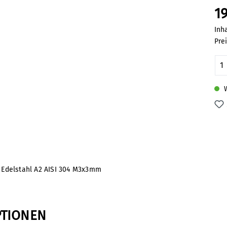
19
Inh
Pre
Pr
W
Edelstahl A2 AISI 304 M3x3mm
PTIONEN