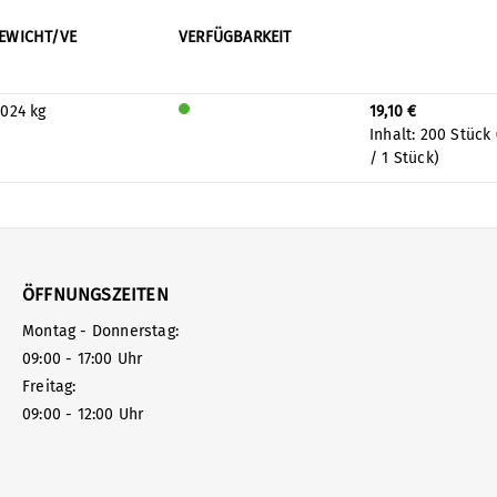
EWICHT/VE
VERFÜGBARKEIT
.024 kg
19,10 €
Wird
Inhalt:
200 Stück
auf
/ 1 Stück)
Lage
r
prod
uzier
t
ÖFFNUNGSZEITEN
Montag - Donnerstag:
09:00 - 17:00 Uhr
Freitag:
09:00 - 12:00 Uhr