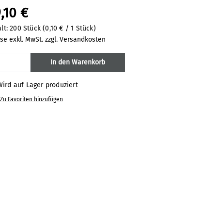
,10 €
alt:
200 Stück
(0,10 € / 1 Stück)
ise exkl. MwSt. zzgl. Versandkosten
odukt Anzahl: Gib den gewünschten Wert 
In den Warenkorb
ird auf Lager produziert
Zu Favoriten hinzufügen