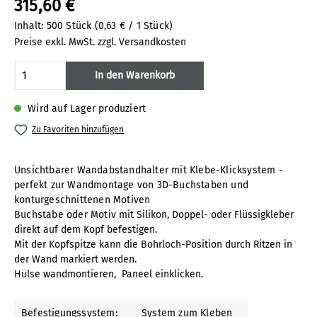
315,60 €
Inhalt:
500 Stück
(0,63 € / 1 Stück)
Preise exkl. MwSt. zzgl. Versandkosten
Produkt Anzahl: Gib den gewünschten Wert
In den Warenkorb
Wird auf Lager produziert
Zu Favoriten hinzufügen
Unsichtbarer Wandabstandhalter mit Klebe-Klicksystem -
perfekt zur Wandmontage von 3D-Buchstaben und
konturgeschnittenen Motiven
Buchstabe oder Motiv
mit Silikon, Doppel- oder Flüssigkleber
direkt auf dem Kopf befestigen.
Mit der Kopfspitze kann die Bohrloch-Position durch Ritzen in
der Wand markiert werden.
Hülse wandmontieren, Paneel einklicken.
Befestigungssystem:
System zum Kleben