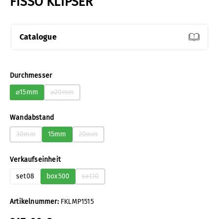
FISSO KLIPSER
Catalogue
auswählen
Durchmesser
⌀15mm
⌀20mm
(Diese Option ist zurzeit nicht verfügbar.)
auswählen
Wandabstand
30mm
15mm
20mm
(Diese Option ist zurzeit nicht verfügbar.)
(Diese Option ist zurzeit nicht verfügbar.)
auswählen
Verkaufseinheit
set08
box500
set10
(Diese Option ist zurzeit nicht verfügbar.)
Artikelnummer:
FKLMP1515