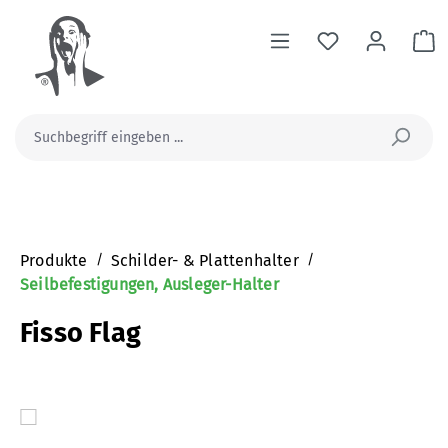
alt springen
Wa
Produkte
/
Schilder- & Plattenhalter
/
Seilbefestigungen, Ausleger-Halter
Fisso Flag
Bildergalerie überspringen