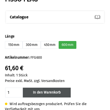
Catalogue
auswählen
Länge
150mm
300mm
450mm
600mm
Artikelnummer:
FFG600
61,60 €
Inhalt:
1 Stück
Preise exkl. MwSt. zzgl. Versandkosten
Produkt Anzahl: Gib den gewünschten Wert
In den Warenkorb
Wird auftragsbezogen produziert. Prüfen Sie die
Verfügbarkeit mit uns