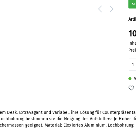
s
Art
10
Inh
Pre
Pr
Pocket not
included
W
em Desk: Extravagant und variabel, ihre Lösung für Counterpräsenta
Lochbohrung bestimmen sie die Neigung des Aufstellers: Je Höher di
chermassen geeignet. Material: Eloxiertes Aluminium. Lochbohrung