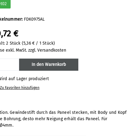
et02
ikelnummer:
FDK0975AL
,72 €
alt:
2 Stück
(5,36 € / 1 Stück)
ise exkl. MwSt. zzgl. Versandkosten
odukt Anzahl: Gib den gewünschten Wert 
In den Warenkorb
ird auf Lager produziert
Zu Favoriten hinzufügen
tion. Gewindestift durch das Paneel stecken, mit Body und Kopf
e Bohrung, desto mehr Neigung erhält das Paneel. Für
: Ø4mm.