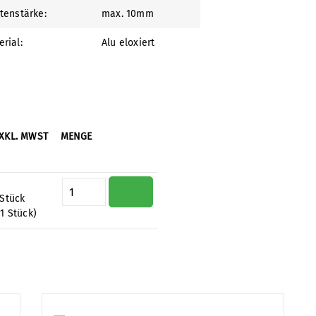
ttenstärke:
max. 10mm
rial:
Alu eloxiert
XKL. MWST
MENGE
Produkt Anzahl: Gib den gewünsc
 Stück
 1 Stück)