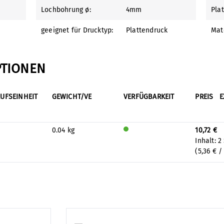
Lochbohrung ø:
4mm
Pla
geeignet für Drucktyp:
Plattendruck
Mate
PTIONEN
UFSEINHEIT
GEWICHT/VE
VERFÜGBARKEIT
PREIS
E
0.04 kg
10,72 €
Wird
Inhalt:
2
auf
(5,36 € /
Lage
r
prod
uzier
t