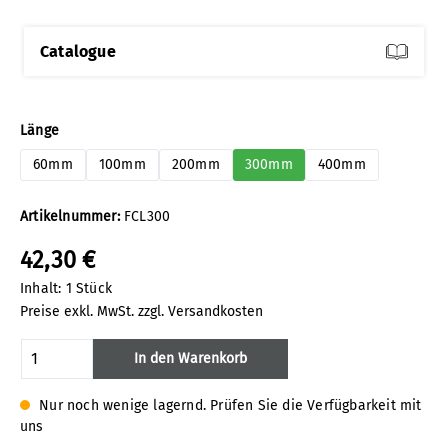
Catalogue
auswählen
Länge
60mm
100mm
200mm
300mm
400mm
Artikelnummer:
FCL300
42,30 €
Inhalt:
1 Stück
Preise exkl. MwSt. zzgl. Versandkosten
Produkt Anzahl: Gib den gewünschten Wert
In den Warenkorb
Nur noch wenige lagernd. Prüfen Sie die Verfügbarkeit mit
uns