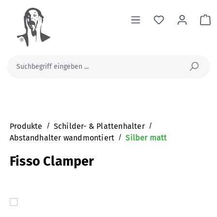
alt springen
Wa
Produkte
/
Schilder- & Plattenhalter
/
Abstandhalter wandmontiert
/
Silber matt
Fisso Clamper
Bildergalerie überspringen