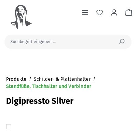
alt springen
Wa
Produkte
/
Schilder- & Plattenhalter
/
Standfüße, Tischhalter und Verbinder
Digipressto Silver
Bildergalerie überspringen