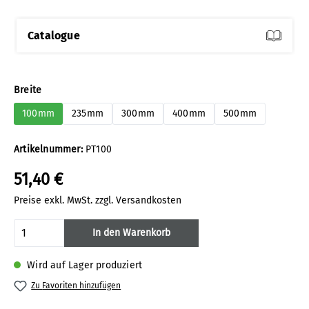
Catalogue
auswählen
Breite
100mm
235mm
300mm
400mm
500mm
Artikelnummer:
PT100
51,40 €
Preise exkl. MwSt. zzgl. Versandkosten
Produkt Anzahl: Gib den gewünschten Wert
In den Warenkorb
Wird auf Lager produziert
Zu Favoriten hinzufügen