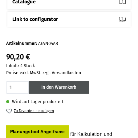
Catalogue
Link to configurator
Artikelnummer:
AFAN04AR
90,20 €
Inhalt:
4 Stück
Preise exkl. MwSt. zzgl. Versandkosten
Produkt Anzahl: Gib den gewünschten Wert
In den Warenkorb
Wird auf Lager produziert
Zu Favoriten hinzufügen
Planungstool Angelframe
für Kalkulation und