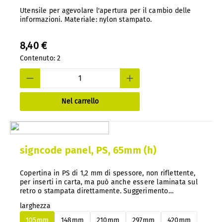
Utensile per agevolare l'apertura per il cambio delle
informazioni. Materiale: nylon stampato.
8,40 €
Contenuto:
2
Nel carrello
signcode panel, PS, 65mm (h)
Copertina in PS di 1,2 mm di spessore, non riflettente,
per inserti in carta, ma può anche essere laminata sul
retro o stampata direttamente. Suggerimento
importante: con il nostro sistema, è possibile cambiare
larghezza
facilmente i pannelli in alluminio o PS in qualsiasi
momento e in un secondo momento, senza smontarli.
105mm
148mm
210mm
297mm
420mm