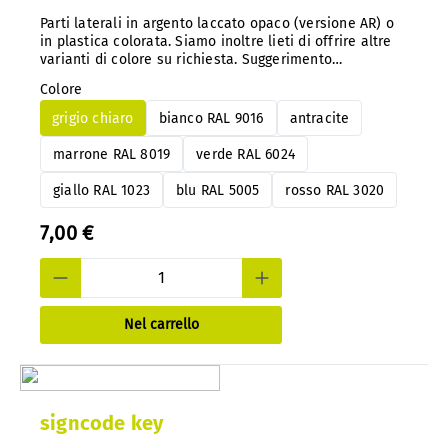
Parti laterali in argento laccato opaco (versione AR) o
in plastica colorata. Siamo inoltre lieti di offrire altre
varianti di colore su richiesta. Suggerimento
importante: con il nostro sistema, è possibile
Colore
modificare facilmente il codice colore in qualsiasi
momento e in un secondo momento, senza doverlo
grigio chiaro
bianco RAL 9016
antracite
smontare.
marrone RAL 8019
verde RAL 6024
giallo RAL 1023
blu RAL 5005
rosso RAL 3020
7,00 €
Nel carrello
signcode key