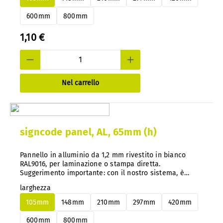
600mm
800mm
1,10 €
Nel carrello
signcode panel, AL, 65mm (h)
Pannello in alluminio da 1,2 mm rivestito in bianco
RAL9016, per laminazione o stampa diretta.
Suggerimento importante: con il nostro sistema, è
possibile cambiare facilmente i pannelli in alluminio o
larghezza
PS in qualsiasi momento senza smontarli.
105mm
148mm
210mm
297mm
420mm
600mm
800mm