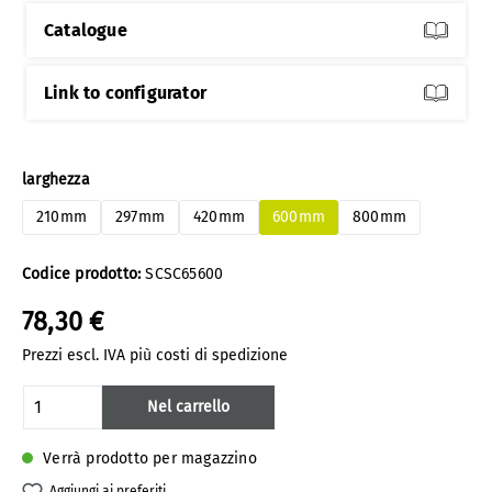
Catalogue
Link to configurator
Seleziona
larghezza
210mm
297mm
420mm
600mm
800mm
Codice prodotto:
SCSC65600
78,30 €
Prezzi escl. IVA più costi di spedizione
Quantità del prodotto: inserisci la quanti
Nel carrello
Verrà prodotto per magazzino
Aggiungi ai preferiti