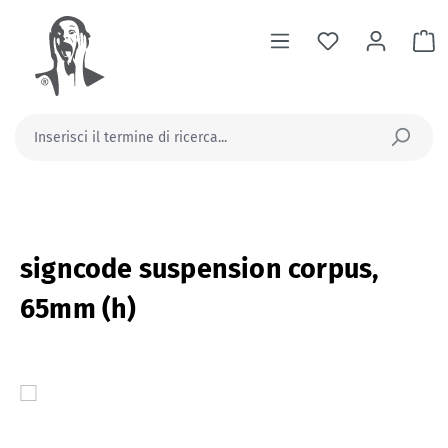
nuto principale
Il
signcode suspension corpus,
65mm (h)
Salta la galleria di immagini