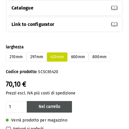
Catalogue
Link to configurator
Seleziona
larghezza
210mm
297mm
420mm
600mm
800mm
Codice prodotto:
SCSC65420
70,10 €
Prezzi escl. IVA più costi di spedizione
Quantità del prodotto: inserisci la quanti
Nel carrello
Verrà prodotto per magazzino
Aggiungi ai preferiti