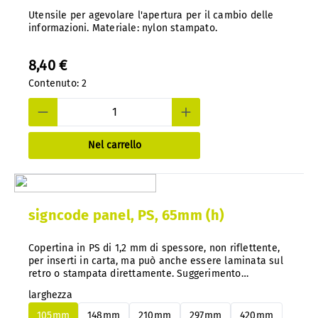
Utensile per agevolare l'apertura per il cambio delle
informazioni. Materiale: nylon stampato.
8,40 €
Contenuto:
2
Nel carrello
signcode panel, PS, 65mm (h)
Copertina in PS di 1,2 mm di spessore, non riflettente,
per inserti in carta, ma può anche essere laminata sul
retro o stampata direttamente. Suggerimento
importante: con il nostro sistema, è possibile cambiare
larghezza
facilmente i pannelli in alluminio o PS in qualsiasi
momento e in un secondo momento, senza smontarli.
105mm
148mm
210mm
297mm
420mm