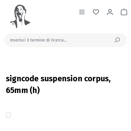
nuto principale
Il
signcode suspension corpus,
65mm (h)
Salta la galleria di immagini