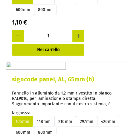
600mm
800mm
1,10 €
Nel carrello
signcode panel, AL, 65mm (h)
Pannello in alluminio da 1,2 mm rivestito in bianco
RAL9016, per laminazione o stampa diretta.
Suggerimento importante: con il nostro sistema, è
possibile cambiare facilmente i pannelli in alluminio o
larghezza
PS in qualsiasi momento senza smontarli.
105mm
148mm
210mm
297mm
420mm
600mm
800mm