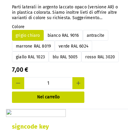
Parti laterali in argento laccato opaco (versione AR) o
in plastica colorata. Siamo inoltre lieti di offrire altre
varianti di colore su richiesta. Suggerimento
importante: con il nostro sistema, è possibile
Colore
modificare facilmente il codice colore in qualsiasi
momento e in un secondo momento, senza doverlo
grigio chiaro
bianco RAL 9016
antracite
smontare.
marrone RAL 8019
verde RAL 6024
giallo RAL 1023
blu RAL 5005
rosso RAL 3020
7,00 €
Nel carrello
signcode key