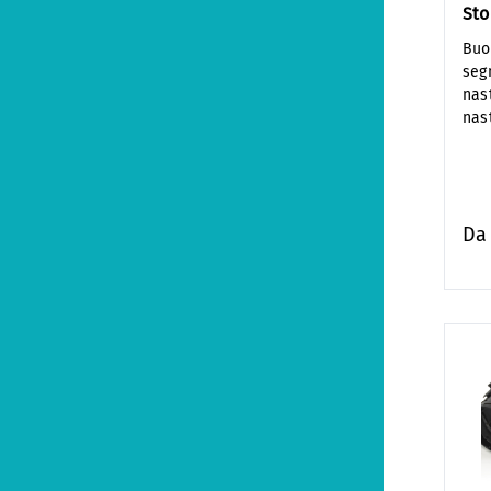
Sto
Buo
seg
nas
nas
D