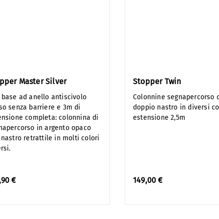
pper Master Silver
Stopper Twin
 base ad anello antiscivolo
Colonnine segnapercorso 
so senza barriere e 3m di
doppio nastro in diversi co
ensione completa: colonnina di
estensione 2,5m
napercorso in argento opaco
nastro retrattile in molti colori
rsi.
,90 €
149,00 €