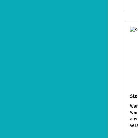
Sto
Wan
Wan
aus
ver