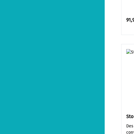
91,
Sto
Des
con