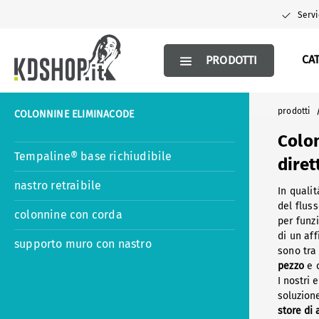
 ricerca
Passa alla navigazione principale
Servi
CA
PRODOTTI
prodotti
COLONNINE ELIMINACODE
Colon
Tempaline® base richiudibile
dire
nastro retraibile
In quali
del fluss
colonnine con corda
per funz
di un af
supporto muro con nastro
sono tra
pezzo
e c
I nostri 
soluzion
store di