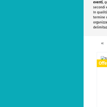
eventi
, 
secondi 
In qualit
termine 
organizza
delimita
Offe