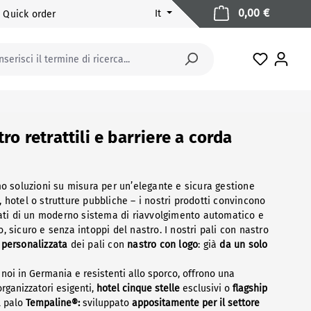
Il carrell
0,00 €
It
Quick order
Hai 0 arti
ro retrattili e barriere a corda
mo soluzioni su misura per un’elegante e sicura gestione
 hotel o strutture pubbliche – i nostri prodotti convincono
otati di un moderno sistema di riavvolgimento automatico e
 sicuro e senza intoppi del nastro. I nostri pali con nastro
a
personalizzata
dei pali con
nastro con logo
: già
da un solo
noi in Germania e resistenti allo sporco, offrono una
organizzatori esigenti,
hotel cinque stelle
esclusivi o
flagship
 palo
Tempaline®:
sviluppato
appositamente per il settore