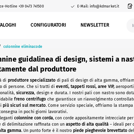
ce-Hotline +39 0473 741500
E-Mail: info@kdmarket.it
TALOGHI
CONFIGURATORI
NEWSLETTER
/
colonnine eliminacode
nine guidalinea di design, sistemi a nast
ttamente dal produttore
tà di
produttore specializzato
di pali di design di alta gamma, offria
o di persone. Che si tratti di
eventi, tappeti rossi, aree VIP,
aeroporti,
ionalità,
sicurezza
, design e durata. I nostri pali con nastro sono d
fidabile
freno centrifugo
che garantisce un riavvolgimento controllato,
 i
più sicuri sul mercato
. Come servizio speciale, offriamo la stamp
onsegna in pochi giorni lavorativi.
eleganti
colonnine con corda
, con corde appositamente intrecciate per 
e di delimitazione raffinata con un
aspetto di alta qualità
– ideali per 
 alta gamma
. Un punto forte è il nostro
piede pieghevole brevettato
del