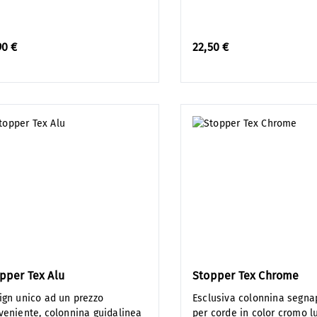
90 €
22,50 €
pper Tex Alu
Stopper Tex Chrome
ign unico ad un prezzo
Esclusiva colonnina segna
veniente, colonnina guidalinea
per corde in color cromo l