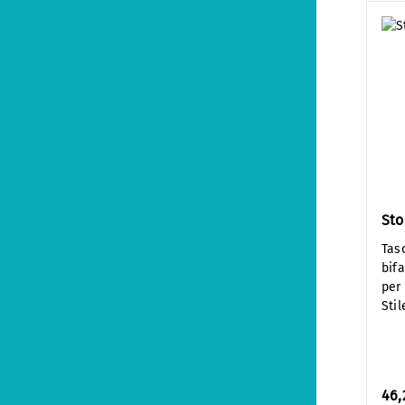
Sto
Tas
bifa
per
Sti
46,