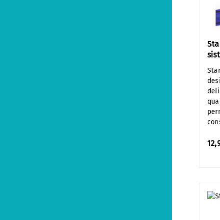
Sta
sis
Sta
desi
del
qua
per
con
12,