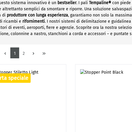
questo sistema innovativo è un
bestseller
. I pali
Tempaline®
con piede 
e altrettanto semplici da smontare e riporre. Una soluzione salvaspa
à di
produttore con lunga esperienza
, garantiamo non solo la massima 
di ricambi e
rifornimenti
. I nostri sistemi di delimitazione e guidalin
tori di eventi, aeroporti, fiere e agenzie. Scoprite ora la nostra selezio
zione, colonnine a nastro, stanchioni a corda e accessori – e puntate 
Pagina
Pagina
1
2
rta speciale