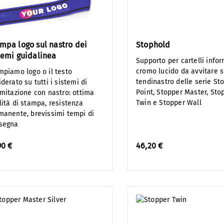
mpa logo sul nastro dei
Stophold
temi guidalinea
Supporto per cartelli infor
cromo lucido da avvitare s
mpiamo logo o il testo
tendinastro delle serie St
derato su tutti i sistemi di
Point, Stopper Master, Sto
imitazione con nastro: ottima
Twin e Stopper Wall
lità di stampa, resistenza
manente, brevissimi tempi di
segna
90 €
46,20 €