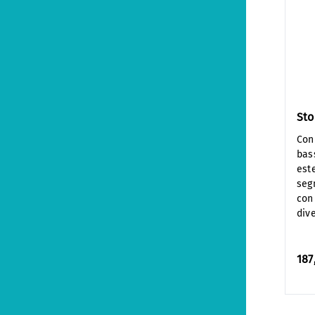
Sto
Con
bas
est
seg
con 
dive
187