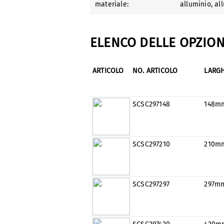
materiale:
alluminio
, a
ELENCO DELLE OPZION
ARTICOLO
NO. ARTICOLO
LARG
SCSC297148
148m
SCSC297210
210m
SCSC297297
297m