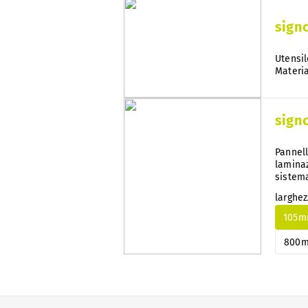
sign
Utensil
Materia
sign
Pannell
laminaz
sistema
qualsi
larghe
105
800