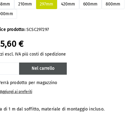
48mm
210mm
297mm
420mm
600mm
800mm
000mm
ice prodotto:
SCSC297297
25,60 €
zi escl. IVA più costi di spedizione
antità del prodotto: inserisci la quantit
Nel carrello
errà prodotto per magazzino
Aggiungi ai preferiti
di 1 m dal soffitto, materiale di montaggio incluso.