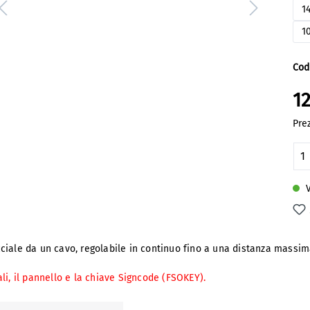
1
1
Cod
1
Prez
Qu
V
iale da un cavo, regolabile in continuo fino a una distanza massima 
li, il pannello e la chiave Signcode (FSOKEY).