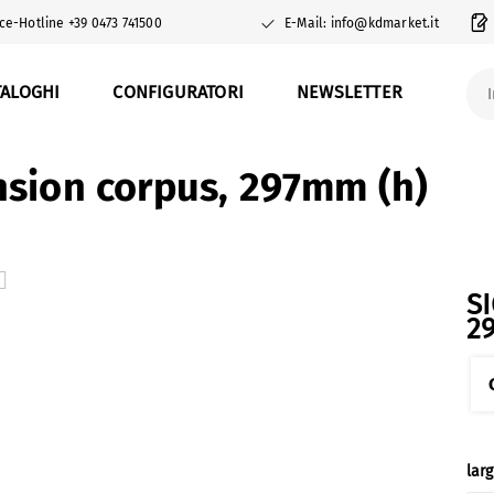
ce-Hotline +39 0473 741500
E-Mail: info@kdmarket.it
TALOGHI
CONFIGURATORI
NEWSLETTER
sion corpus, 297mm (h)
S
2
Sel
lar