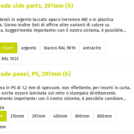
code side parts, 297mm (h)
aterali in argento laccato opaco (versione AR) o in plastica
a. Siamo inoltre lieti di offrire altre varianti di colore su
ta. Suggerimento importante: con il nostro sistema, è possibile
are facilmente il codice colore in qualsiasi momento e in un
o momento, senza doverlo smontare.
o chiaro
argento
bianco RAL 9016
antracite
o RAL 1023
code panel, PS, 297mm (h)
na in PS di 1,2 mm di spessore, non riflettente, per inserti in carta,
 anche essere laminata sul retro o stampata direttamente.
mento importante: con il nostro sistema, è possibile cambiare
nte i pannelli in alluminio o PS in qualsiasi momento e in un
zza
o momento, senza smontarli.
mm
210mm
297mm
420mm
600mm
800mm
0mm