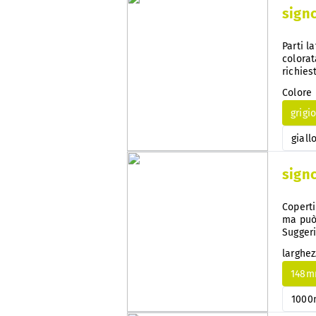
sign
Parti l
colorat
richies
modific
Colore
second
grigi
giall
sign
Coperti
ma può
Suggeri
facilme
larghe
second
148
100