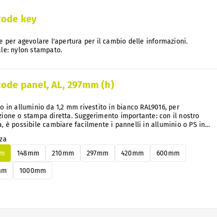
code key
e per agevolare l'apertura per il cambio delle informazioni.
le: nylon stampato.
code panel, AL, 297mm (h)
o in alluminio da 1,2 mm rivestito in bianco RAL9016, per
ione o stampa diretta. Suggerimento importante: con il nostro
, è possibile cambiare facilmente i pannelli in alluminio o PS in
asi momento senza smontarli.
zza
mm
148mm
210mm
297mm
420mm
600mm
mm
1000mm