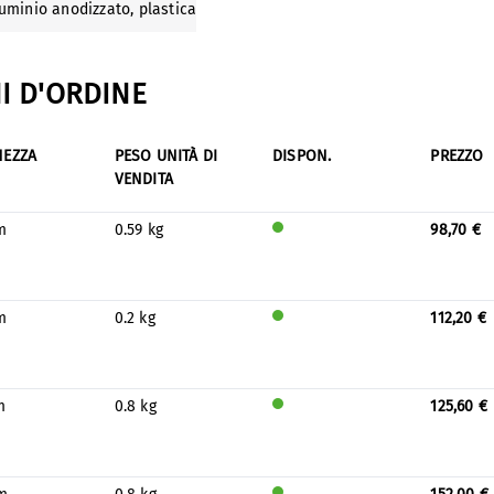
lluminio anodizzato
, plastica
I D'ORDINE
HEZZA
PESO UNITÀ DI
DISPON.
PREZZO
VENDITA
m
0.59 kg
98,70 €
Verr
à
prod
otto
m
0.2 kg
112,20 €
per
Verr
mag
à
azzin
prod
o
otto
m
0.8 kg
125,60 €
per
Verr
mag
à
azzin
prod
o
otto