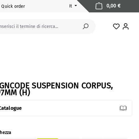
Il carrell
0,00 €
It
Quick order
Hai 0 arti
IGNCODE SUSPENSION CORPUS,
97MM (H)
Catalogue
eziona
ghezza