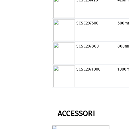
SCSC297420
420m
SCSC297600
600m
SCSC297800
800m
SCSC2971000
1000
ACCESSORI