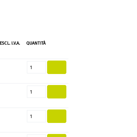
ESCL. I.V.A.
QUANTITÀ
Quantità del prodotto: inserisci 
Quantità del prodotto: inserisci 
Quantità del prodotto: inserisci 