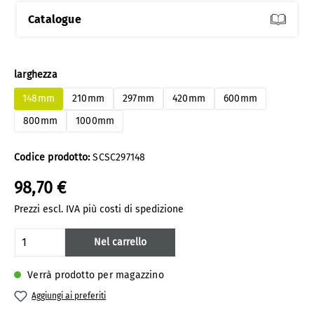
Catalogue
Seleziona
larghezza
148mm
210mm
297mm
420mm
600mm
800mm
1000mm
Codice prodotto:
SCSC297148
98,70 €
Prezzi escl. IVA più costi di spedizione
Quantità del prodotto: inserisci la quanti
Nel carrello
Verrà prodotto per magazzino
Aggiungi ai preferiti