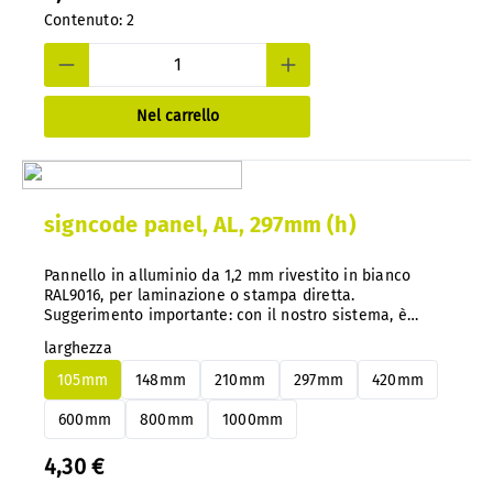
Contenuto:
2
Nel carrello
signcode panel, AL, 297mm (h)
Pannello in alluminio da 1,2 mm rivestito in bianco
RAL9016, per laminazione o stampa diretta.
Suggerimento importante: con il nostro sistema, è
possibile cambiare facilmente i pannelli in alluminio o
larghezza
PS in qualsiasi momento senza smontarli.
105mm
148mm
210mm
297mm
420mm
600mm
800mm
1000mm
4,30 €