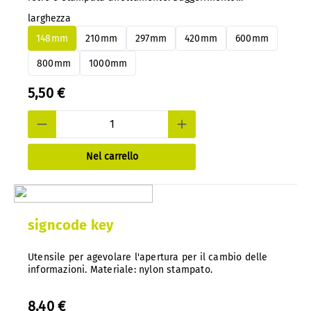
importante: con il nostro sistema, è possibile cambiare
larghezza
facilmente i pannelli in alluminio o PS in qualsiasi
momento e in un secondo momento, senza smontarli.
148mm
210mm
297mm
420mm
600mm
800mm
1000mm
5,50 €
Nel carrello
signcode key
Utensile per agevolare l'apertura per il cambio delle
informazioni. Materiale: nylon stampato.
8,40 €