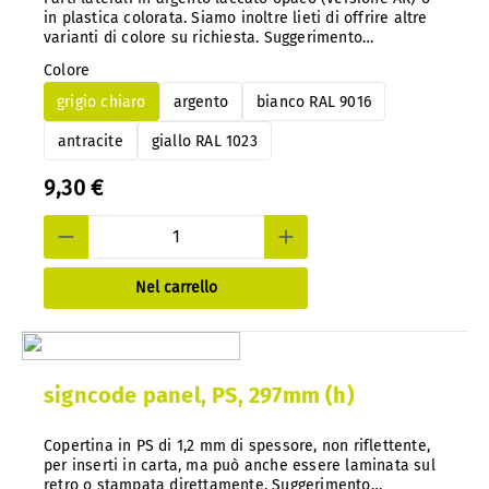
in plastica colorata. Siamo inoltre lieti di offrire altre
varianti di colore su richiesta. Suggerimento
importante: con il nostro sistema, è possibile
Colore
modificare facilmente il codice colore in qualsiasi
momento e in un secondo momento, senza doverlo
grigio chiaro
argento
bianco RAL 9016
smontare.
antracite
giallo RAL 1023
9,30 €
Nel carrello
signcode panel, PS, 297mm (h)
Copertina in PS di 1,2 mm di spessore, non riflettente,
per inserti in carta, ma può anche essere laminata sul
retro o stampata direttamente. Suggerimento