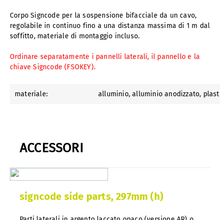
Corpo Signcode per la sospensione bifacciale da un cavo,
regolabile in continuo fino a una distanza massima di 1 m dal
soffitto, materiale di montaggio incluso.
Ordinare separatamente i pannelli laterali, il pannello e la
chiave Signcode (FSOKEY).
materiale:
alluminio
, alluminio anodizzato
, plas
ACCESSORI
signcode side parts, 297mm (h)
Parti laterali in argento laccato opaco (versione AR) o