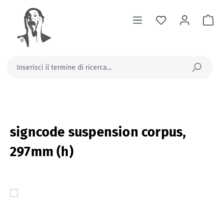
nuto principale
Il
signcode suspension corpus,
297mm (h)
Salta la galleria di immagini