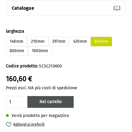
Catalogue
Seleziona
larghezza
148mm
210mm
297mm
420mm
600mm
800mm
1000mm
Codice prodotto:
SCSC210600
160,60 €
Prezzi escl. IVA più costi di spedizione
Quantità del prodotto: inserisci la quanti
Nel carrello
Verrà prodotto per magazzino
Aggiungi ai preferiti