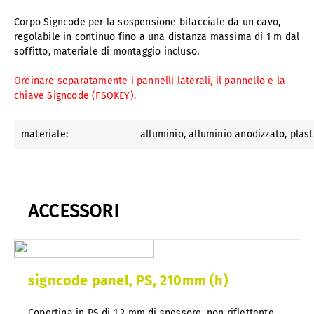
Corpo Signcode per la sospensione bifacciale da un cavo,
regolabile in continuo fino a una distanza massima di 1 m dal
soffitto, materiale di montaggio incluso.
Ordinare separatamente i pannelli laterali, il pannello e la
chiave Signcode (FSOKEY).
materiale:
alluminio
, alluminio anodizzato
, plas
ACCESSORI
signcode panel, PS, 210mm (h)
Copertina in PS di 1,2 mm di spessore, non riflettente,