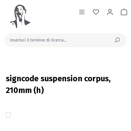
nuto principale
Il
signcode suspension corpus,
210mm (h)
Salta la galleria di immagini