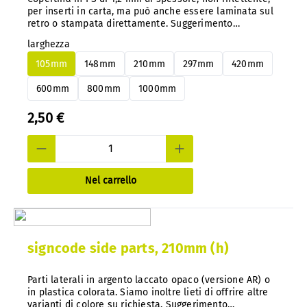
per inserti in carta, ma può anche essere laminata sul
retro o stampata direttamente. Suggerimento
importante: con il nostro sistema, è possibile cambiare
larghezza
facilmente i pannelli in alluminio o PS in qualsiasi
momento e in un secondo momento, senza smontarli.
105mm
148mm
210mm
297mm
420mm
600mm
800mm
1000mm
2,50 €
Nel carrello
signcode side parts, 210mm (h)
Parti laterali in argento laccato opaco (versione AR) o
in plastica colorata. Siamo inoltre lieti di offrire altre
varianti di colore su richiesta. Suggerimento