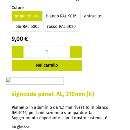
importante: con il nostro sistema, è possibile
Colore
modificare facilmente il codice colore in qualsiasi
momento e in un secondo momento, senza doverlo
grigio chiaro
bianco RAL 9016
antracite
smontare.
blu RAL 5005
rosso RAL 3020
9,00 €
Nel carrello
signcode panel, AL, 210mm (h)
Pannello in alluminio da 1,2 mm rivestito in bianco
RAL9016, per laminazione o stampa diretta.
Suggerimento importante: con il nostro sistema, è
possibile cambiare facilmente i pannelli in alluminio o
larghezza
PS in qualsiasi momento senza smontarli.