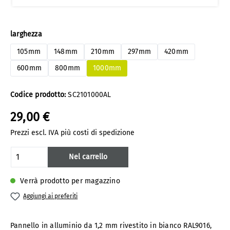
Seleziona
larghezza
105mm
148mm
210mm
297mm
420mm
600mm
800mm
1000mm
Codice prodotto:
SC2101000AL
29,00 €
Prezzi escl. IVA più costi di spedizione
Quantità del prodotto: inserisci la quanti
Nel carrello
Verrà prodotto per magazzino
Aggiungi ai preferiti
Pannello in alluminio da 1,2 mm rivestito in bianco RAL9016,