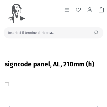
nuto principale
Il
signcode panel, AL, 210mm (h)
Salta la galleria di immagini