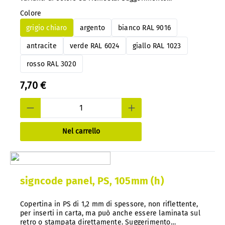
importante: con il nostro sistema, è possibile
Colore
modificare facilmente il codice colore in qualsiasi
momento e in un secondo momento, senza doverlo
grigio chiaro
argento
bianco RAL 9016
smontare.
antracite
verde RAL 6024
giallo RAL 1023
rosso RAL 3020
7,70 €
Nel carrello
signcode panel, PS, 105mm (h)
Copertina in PS di 1,2 mm di spessore, non riflettente,
per inserti in carta, ma può anche essere laminata sul
retro o stampata direttamente. Suggerimento