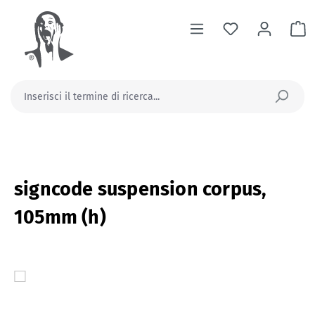
nuto principale
Il
signcode suspension corpus,
105mm (h)
Salta la galleria di immagini