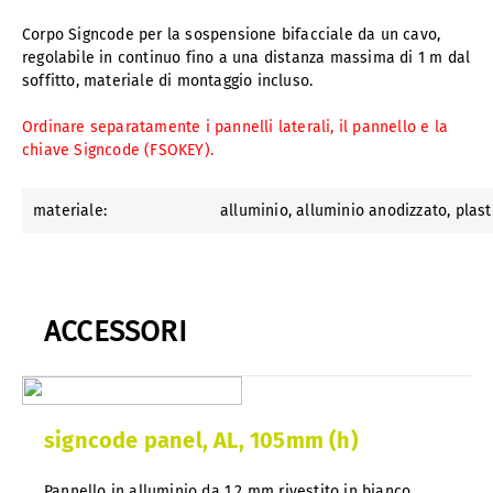
Corpo Signcode per la sospensione bifacciale da un cavo,
regolabile in continuo fino a una distanza massima di 1 m dal
soffitto, materiale di montaggio incluso.
Ordinare separatamente i pannelli laterali, il pannello e la
chiave Signcode (FSOKEY).
materiale:
alluminio
, alluminio anodizzato
, plas
ACCESSORI
signcode panel, AL, 105mm (h)
Pannello in alluminio da 1,2 mm rivestito in bianco