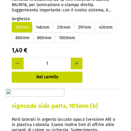
RAL9016, per laminazione o stampa diretta.
Suggerimento importante: con il nostro sistema, è
possibile cambiare facilmente i pannelli in alluminio o
larghezza
PS in qualsiasi momento senza smontarli.
105mm
148mm
210mm
297mm
420mm
600mm
800mm
1000mm
1,40 €
Nel carrello
signcode side parts, 105mm (h)
Parti laterali in argento laccato opaco (versione AR) o
in plastica colorata. Siamo inoltre lieti di offrire altre
varianti di colore su richiesta. Suggerimento