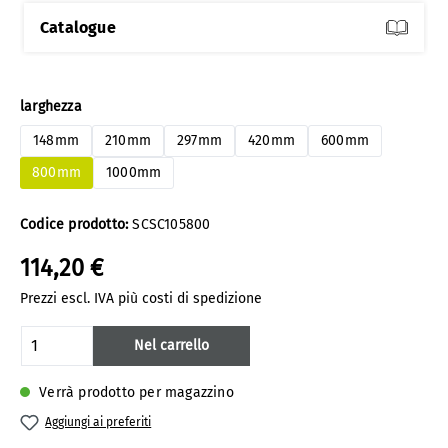
Catalogue
Seleziona
larghezza
148mm
210mm
297mm
420mm
600mm
800mm
1000mm
Codice prodotto:
SCSC105800
114,20 €
Prezzi escl. IVA più costi di spedizione
Quantità del prodotto: inserisci la quanti
Nel carrello
Verrà prodotto per magazzino
Aggiungi ai preferiti