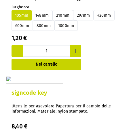
importante: con il nostro sistema, è possibile cambiare
larghezza
facilmente i pannelli in alluminio o PS in qualsiasi
momento e in un secondo momento, senza smontarli.
105mm
148mm
210mm
297mm
420mm
600mm
800mm
1000mm
1,20 €
Nel carrello
signcode key
Utensile per agevolare l'apertura per il cambio delle
informazioni. Materiale: nylon stampato.
8,40 €